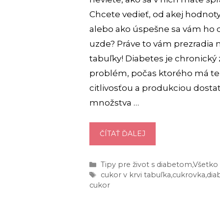
Chcete vedieť, od akej hodnoty
alebo ako úspešne sa vám ho d
uzde? Práve to vám prezradia
tabuľky! Diabetes je chronický
problém, počas ktorého má te
citlivosťou a produkciou dost
množstva …
HODNOTY
ČÍTAŤ ĎALEJ
CUKRU
V
Kategórie
Tipy pre život s diabetom
,
Všetko 
KRVI
Značky
cukor v krvi tabuľka
,
cukrovka
,
dia
[TABULKA]:
cukor
ČO
JE
MÁLO