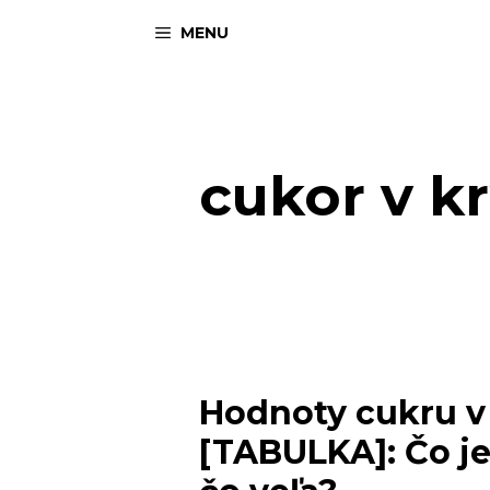
Preskočiť
MENU
na
obsah
cukor v kr
Hodnoty cukru v 
[TABULKA]: Čo je