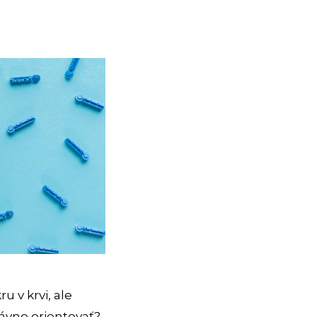
 v krvi, ale
rávne orientovať?