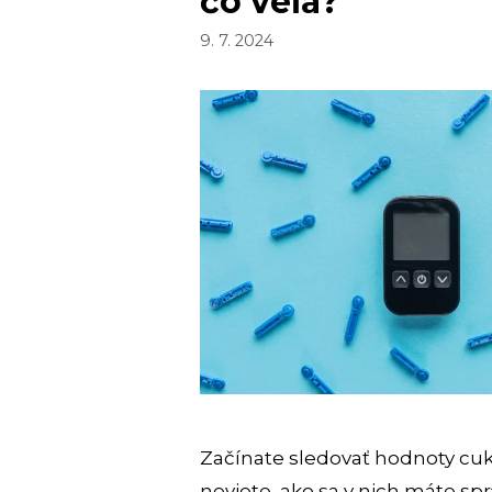
čo veľa?
9. 7. 2024
Začínate sledovať hodnoty cukru
neviete, ako sa v nich máte sp