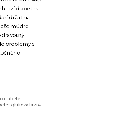
 hrozí diabetes
arí držať na
 naše múdre
 zdravotný
lo problémy s
atočného
o diabete
betes
,
glukóza
,
krvný