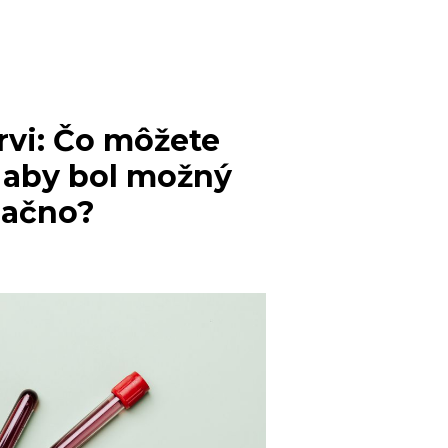
ENÍ
rvi: Čo môžete
ť, aby bol možný
lačno?