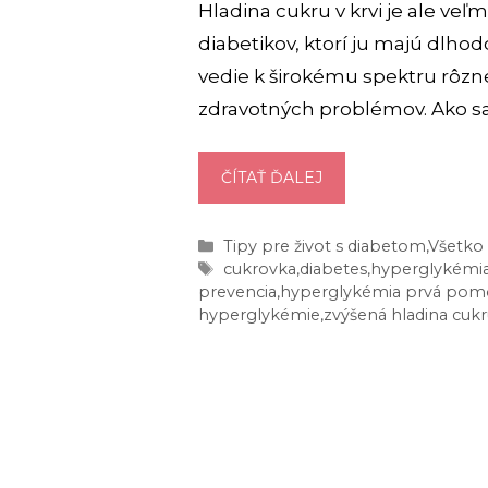
Hladina cukru v krvi je ale veľm
diabetikov, ktorí ju majú dlho
vedie k širokému spektru rôzn
zdravotných problémov. Ako s
HYPERGLYKÉMIA:
ČÍTAŤ ĎALEJ
6
PREJAVOV,
Kategórie
Tipy pre život s diabetom
,
Všetko 
PODĽA
Značky
cukrovka
,
diabetes
,
hyperglykémi
KTORÝCH
prevencia
,
hyperglykémia prvá pom
JU
hyperglykémie
,
zvýšená hladina cukru
SPOZNÁTE