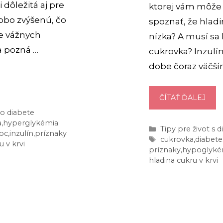
i dôležitá aj pre
ktorej vám môže 
dobo zvýšenú, čo
spoznať, že hladi
e vážnych
nízka? A musí sa
a pozná …
cukrovka? Inzulín
dobe čoraz väčš
HYP
ČÍTAŤ ĎALEJ
AKÉ
o diabete
MÁ
a
,
hyperglykémia
Kategórie
Tipy pre život s
oc
,
inzulín
,
príznaky
PRE
Značky
cukrovka
,
diabete
 v krvi
A
príznaky
,
hypoglyké
ČO
hladina cukru v krvi
MÔŽ
ZNA