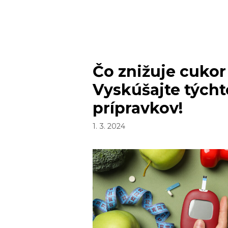
A
ČO
VEĽA?
Čo znižuje cukor 
Vyskúšajte týcht
prípravkov!
1. 3. 2024