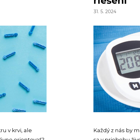
riešení
31. 5. 2024
 v krvi, ale
Každý z nás by ma
rávne orientovať?
sa v priebehu živ