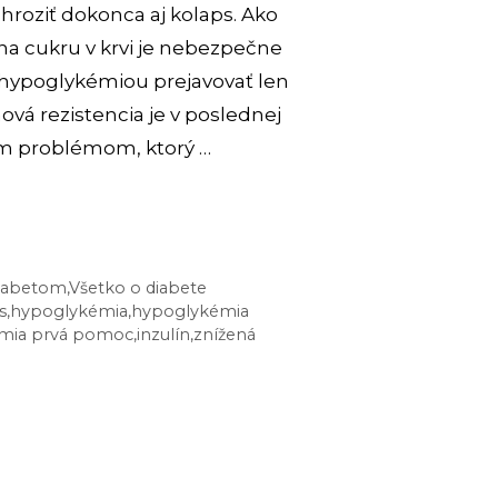
hroziť dokonca aj kolaps. Ako
na cukru v krvi je nebezpečne
 hypoglykémiou prejavovať len
ová rezistencia je v poslednej
ím problémom, ktorý …
OGLYKÉMIA:
 diabetom
,
Všetko o diabete
JAVY
s
,
hypoglykémia
,
hypoglykémia
mia prvá pomoc
,
inzulín
,
znížená
E
MENAŤ?