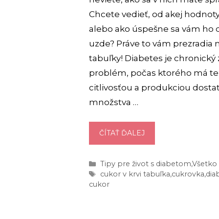
Chcete vedieť, od akej hodnoty
alebo ako úspešne sa vám ho d
uzde? Práve to vám prezradia
tabuľky! Diabetes je chronický
problém, počas ktorého má te
citlivosťou a produkciou dost
množstva …
HODNOTY
ČÍTAŤ ĎALEJ
CUKRU
V
Kategórie
Tipy pre život s diabetom
,
Všetko 
KRVI
Značky
cukor v krvi tabuľka
,
cukrovka
,
dia
[TABULKA]:
cukor
ČO
JE
MÁLO