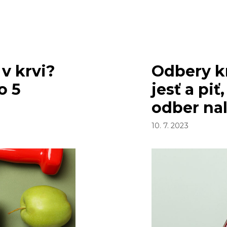
RIEŠ
v krvi?
Odbery k
o 5
jesť a pi
odber na
10. 7. 2023