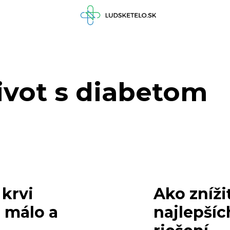
život s diabetom
krvi
Ako znížiť
 málo a
najlepšíc