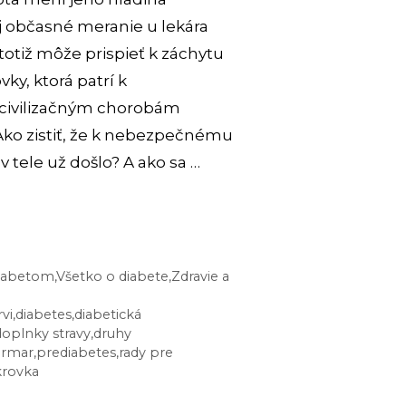
Aj občasné meranie u lekára
totiž môže prispieť k záchytu
ky, ktorá patrí k
 civilizačným chorobám
ko zistiť, že k nebezpečnému
v tele už došlo? A ako sa …
IŤ
OR
 diabetom
,
Všetko o diabete
,
Zdravie a
:
rvi
,
diabetes
,
diabetická
doplnky stravy
,
druhy
urmar
,
prediabetes
,
rady pre
LEPŠÍCH
krovka
MŽITÝCH