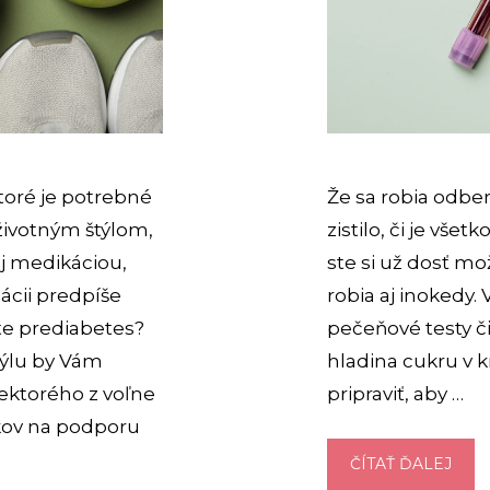
toré je potrebné
Že sa robia odber
životným štýlom,
zistilo, či je vše
aj medikáciou,
ste si už dosť mož
uácii predpíše
robia aj inokedy.
áte prediabetes?
pečeňové testy či 
týlu by Vám
hladina cukru v kr
iektorého z voľne
pripraviť, aby …
kov na podporu
ODB
ČÍTAŤ ĎALEJ
KRVI