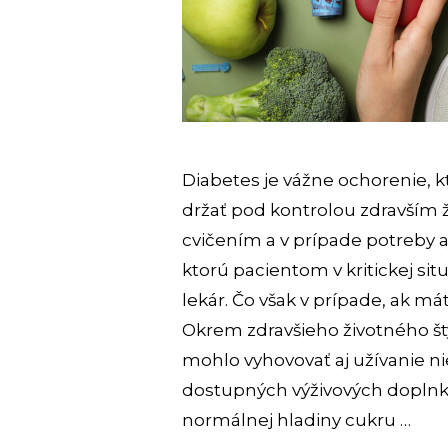
Diabetes je vážne ochorenie, k
držať pod kontrolou zdravším 
cvičením a v prípade potreby 
ktorú pacientom v kritickej sit
lekár. Čo však v prípade, ak m
Okrem zdravšieho životného š
mohlo vyhovovať aj užívanie n
dostupných výživových dopln
normálnej hladiny cukru …