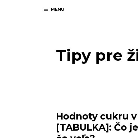
Preskočiť
MENU
na
obsah
Tipy pre 
Hodnoty cukru v 
[TABULKA]: Čo je