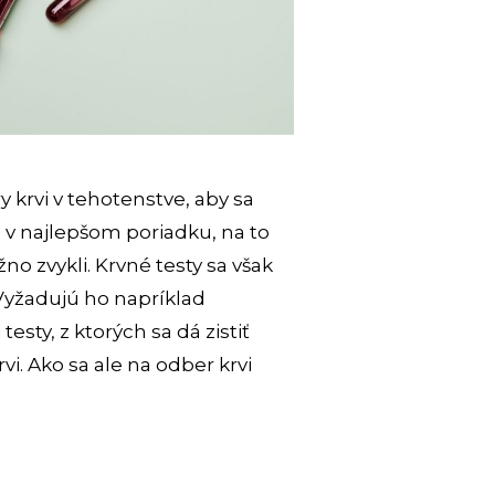
y krvi v tehotenstve, aby sa
tko v najlepšom poriadku, na to
no zvykli. Krvné testy sa však
 Vyžadujú ho napríklad
testy, z ktorých sa dá zistiť
vi. Ako sa ale na odber krvi
ERY
: