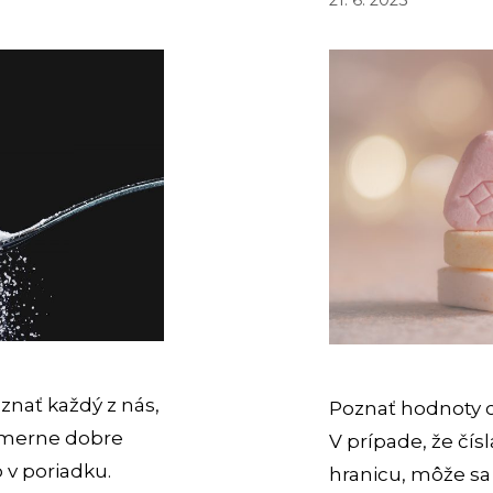
znať každý z nás,
Poznať hodnoty cu
pomerne dobre
V prípade, že čí
o v poriadku.
hranicu, môže sa 