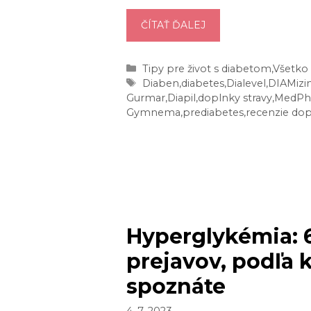
ČO
ČÍTAŤ ĎALEJ
ZNIŽUJE
CUKOR
Kategórie
Tipy pre život s diabetom
,
Všetko 
V
Značky
Diaben
,
diabetes
,
Dialevel
,
DIAMizi
KRVI?
Gurmar
,
Diapil
,
doplnky stravy
,
MedPh
VYSKÚŠAJTE
Gymnema
,
prediabetes
,
recenzie dop
TÝCHTO
5
PRÍPRAVKOV!
Hyperglykémia: 
prejavov, podľa 
spoznáte
4. 7. 2023