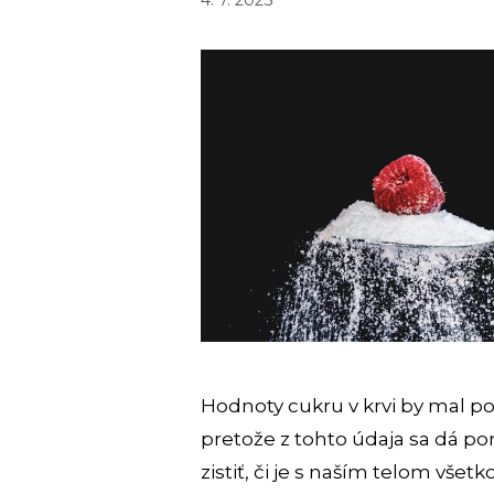
Hodnoty cukru v krvi by mal po
pretože z tohto údaja sa dá 
zistiť, či je s naším telom všetk