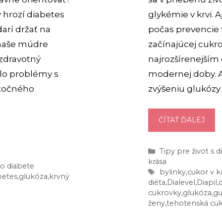
 hrozí diabetes
glykémie v krvi. 
arí držať na
počas prevencie 
 naše múdre
začínajúcej cukrov
 zdravotný
najrozšírenejším
lo problémy s
modernej doby. A
atočného
zvýšeniu glukózy 
AKO
ČÍTAŤ ĎALEJ
ZNÍŽ
CUK
Kategórie
Tipy pre život s
V
krása
o diabete
KRVI
Značky
bylinky
,
cukor v k
betes
,
glukóza
,
krvný
5
diéta
,
Dialevel
,
Diapil
,
cukrovky
,
glukóza
,
g
NAJ
ženy
,
tehotenská cu
A
OKA