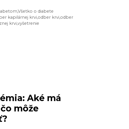
 diabetom
,
Všetko o diabete
ETE
er kapilárnej krvi
,
odber krvi
,
odber
nej krvi
,
vyšetrenie
NÝ
ER
AČNO?
émia: Aké má
a čo môže
ť?