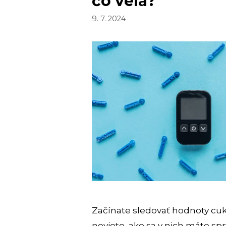
čo veľa?
9. 7. 2024
Začínate sledovať hodnoty cukru
neviete, ako sa v nich máte sp