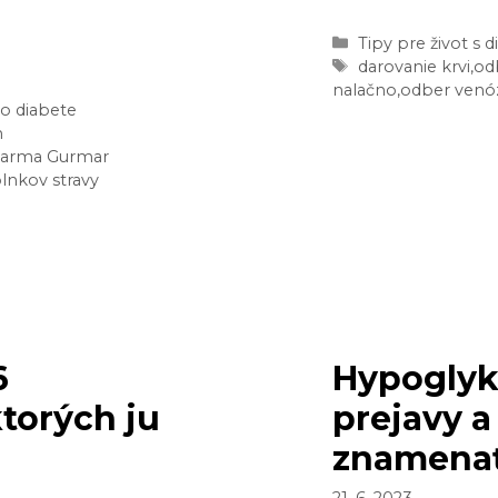
ČO
Kategórie
Tipy pre život s
MÔŽ
Značky
darovanie krvi
,
odb
JESŤ
nalačno
,
odber venóz
o diabete
A
n
PIŤ,
arma Gurmar
ABY
lnkov stravy
BOL
MOŽ
ODB
NAL
6
Hypoglyk
ktorých ju
prejavy 
znamena
21. 6. 2023