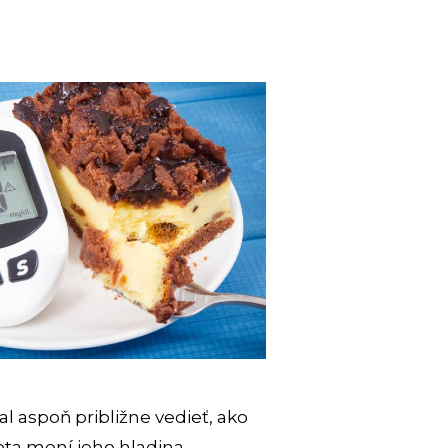
l aspoň približne vedieť, ako
ota mení jeho hladina