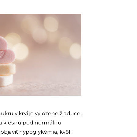
kru v krvi je vyložene žiaduce.
sla klesnú pod normálnu
objaviť hypoglykémia, kvôli