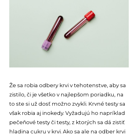
Že sa robia odbery krvi v tehotenstve, aby sa
zistilo, či je všetko v najlepšom poriadku, na
to ste si už dosť možno zvykli. Krvné testy sa
však robia aj inokedy. Vyžadujú ho napríklad
pečeňové testy či testy, z ktorých sa dá zistiť
hladina cukru v krvi. Ako sa ale na odber krvi