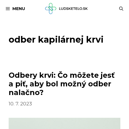
Preskočiť
MENU
na
obsah
odber kapilárnej krvi
Odbery krvi: Čo môžete jesť
a piť, aby bol možný odber
nalačno?
10. 7. 2023