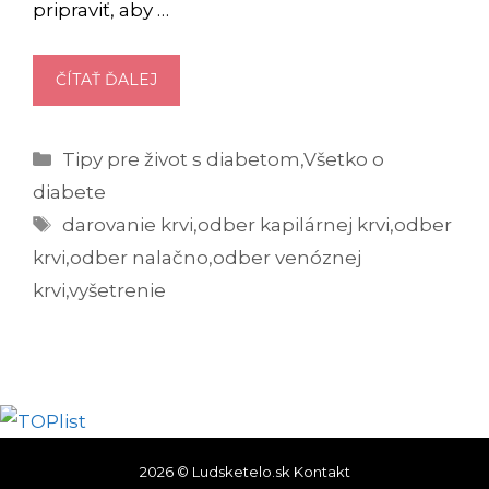
pripraviť, aby …
ODBERY
ČÍTAŤ ĎALEJ
KRVI:
ČO
Kategórie
Tipy pre život s diabetom
,
Všetko o
MÔŽETE
JESŤ
diabete
A
Značky
darovanie krvi
,
odber kapilárnej krvi
,
odber
PIŤ,
krvi
,
odber nalačno
,
odber venóznej
ABY
krvi
,
vyšetrenie
BOL
MOŽNÝ
ODBER
NALAČNO?
2026 © Ludsketelo.sk
Kontakt