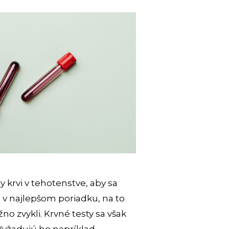
y krvi v tehotenstve, aby sa
tko v najlepšom poriadku, na to
no zvykli. Krvné testy sa však