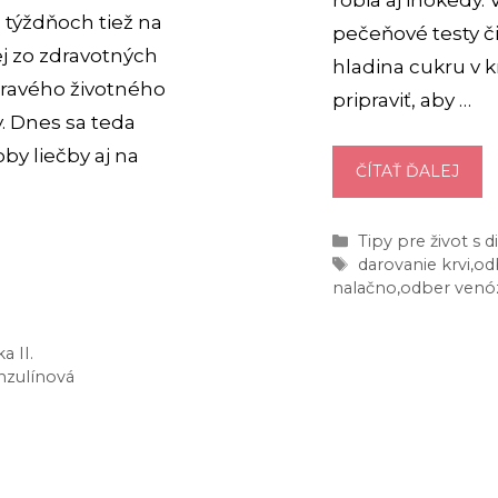
robia aj inokedy.
h týždňoch tiež na
pečeňové testy či 
j zo zdravotných
hladina cukru v kr
zdravého životného
pripraviť, aby …
. Dnes sa teda
y liečby aj na
ODB
ČÍTAŤ ĎALEJ
KRVI
ČO
Kategórie
Tipy pre život s
MÔŽ
Značky
darovanie krvi
,
odb
JESŤ
nalačno
,
odber venóz
A
PIŤ,
a II.
ABY
inzulínová
BOL
MOŽ
ODB
NAL