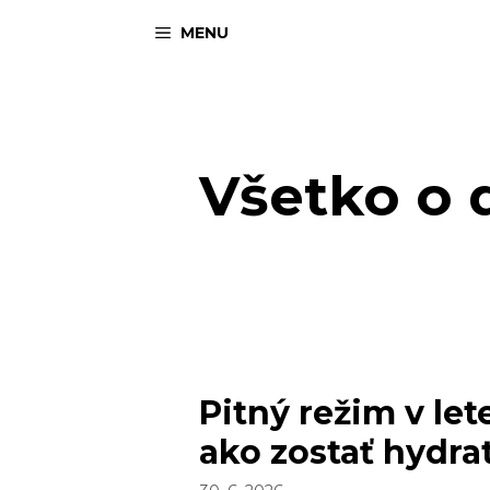
Preskočiť
MENU
na
obsah
Všetko o 
Pitný režim v lete
ako zostať hydra