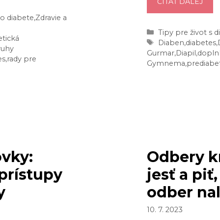
ČO
ČÍTAŤ ĎALEJ
ZNI
o diabete
,
Zdravie a
CUK
Kategórie
Tipy pre život s
V
etická
Značky
Diaben
,
diabetes
,
ruhy
KRVI
Gurmar
,
Diapil
,
doplnk
es
,
rady pre
VYS
Gymnema
,
prediabe
TÝC
5
PRÍ
ovky:
Odbery k
 prístupy
jesť a pi
y
odber na
10. 7. 2023