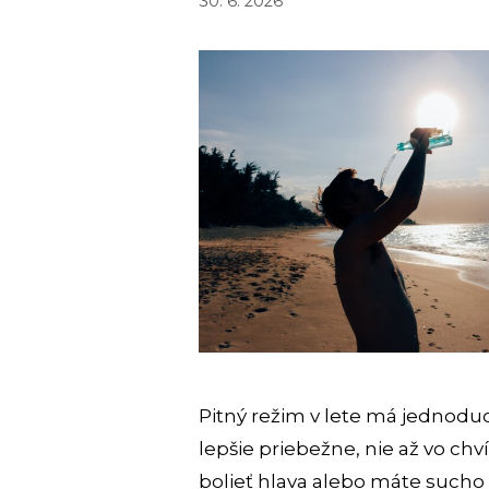
30. 6. 2026
Pitný režim v lete má jednoduc
lepšie priebežne, nie až vo chví
bolieť hlava alebo máte sucho 