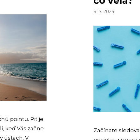
čo veľa?
9. 7. 2024
hú pointu. Piť je
li, keď Vás začne
Začínate sledovať
v ústach. V
neviete, ako sa v