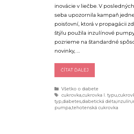
inovácie v liečbe. V poslednýc
seba upozornila kampaň jedne
poisťovní, ktorá v propagácii 
štýlu použila inzulínové pumpy
pozrieme na štandardné spôsob
novinky, …
ZVLÁDNUTIE
ČÍTAŤ ĎALEJ
CUKROVKY:
NOVÉ
Kategórie
Všetko o diabete
AJ
Značky
cukrovka
,
cukrovka I. typu
,
cukrovk
KLASICKÉ
typ
,
diabetes
,
diabetická diéta
,
inzulín
,
PRÍSTUPY
pumpa
,
tehotenská cukrovka
V
LIEČBE
CUKROVKY