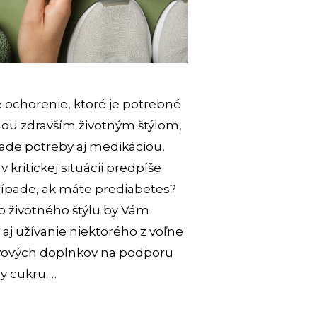
e ochorenie, ktoré je potrebné
lou zdravším životným štýlom,
pade potreby aj medikáciou,
 kritickej situácii predpíše
prípade, ak máte prediabetes?
 životného štýlu by Vám
aj užívanie niektorého z voľne
vových doplnkov na podporu
y cukru …