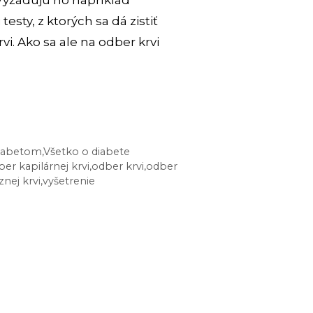
 Vyžadujú ho napríklad
testy, z ktorých sa dá zistiť
vi. Ako sa ale na odber krvi
ERY
:
 diabetom
,
Všetko o diabete
ETE
er kapilárnej krvi
,
odber krvi
,
odber
nej krvi
,
vyšetrenie
NÝ
ER
AČNO?