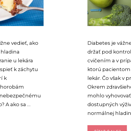
ižne vedieť, ako
Diabetes je vážn
 hladina
držať pod kontro
ranie u lekára
cvičením a v prí
spieť k záchytu
ktorú pacientom v
í k
lekár. Čo však v 
 chorobám
Okrem zdravšieho
e k nebezpečnému
mohlo vyhovovať 
o? A ako sa …
dostupných výži
normálnej hladin