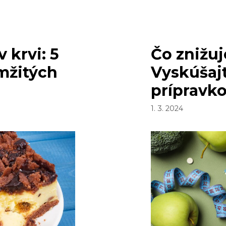
A
ČO
VEĽA
 krvi: 5
Čo znižuj
mžitých
Vyskúšajt
prípravko
1. 3. 2024