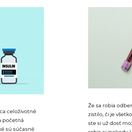
Že sa robia odber
ca celoživotné
zistilo, či je vše
va početná
ste si už dosť mož
aké sú súčasné