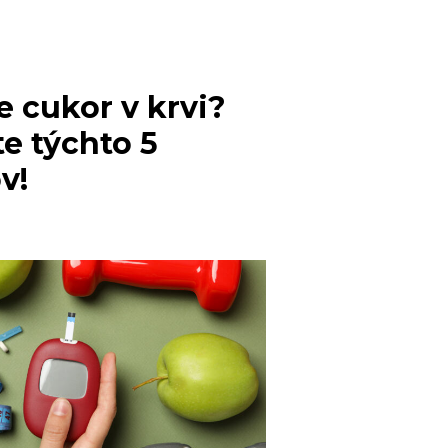
?
e cukor v krvi?
e týchto 5
v!