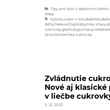
CUKOR
Kategórie
Tipy pre život s diabetom
,
Všetko 
V
krása
KRVI:
Značky
bylinky
,
cukor v krvi
,
diabetes
,
diab
5
diéta
,
Dialevel
,
Diapil
,
doplnky stravy
,
d
cukrovky
,
glukóza
,
gurmar
,
prediabet
NAJLEPŠÍCH
ženy
,
tehotenská cukrovka
A
OKAMŽITÝCH
RIEŠENÍ
Zvládnutie cukr
Nové aj klasické
v liečbe cukrovk
5. 10. 2023