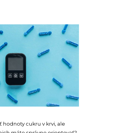
 hodnoty cukru v krvi, ale
 nich máte správne orientovať?