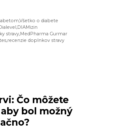
ŽUJE
OR
 diabetom
,
Všetko o diabete
Dialevel
,
DIAMizin
?
y stravy
,
MedPharma Gurmar
KÚŠAJTE
tes
,
recenzie doplnkov stravy
HTO
PRAVKOV!
rvi: Čo môžete
ť, aby bol možný
lačno?