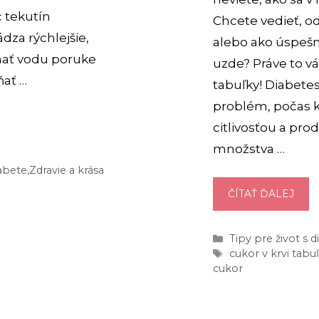
c tekutín
Chcete vedieť, o
za rýchlejšie,
alebo ako úspešn
 mať vodu poruke
uzde? Práve to v
ňať …
tabuľky! Diabetes
problém, počas 
citlivosťou a pr
množstva …
abete
,
Zdravie a krása
HOD
ČÍTAŤ ĎALEJ
CUK
V
Kategórie
Tipy pre život s
KRVI
Značky
cukor v krvi tabu
[TAB
cukor
ČO
JE
MÁL