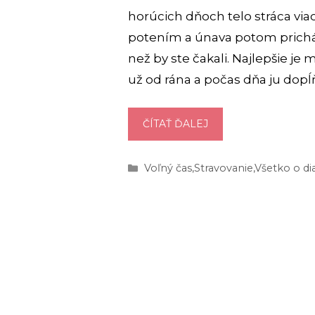
horúcich dňoch telo stráca via
potením a únava potom prichád
než by ste čakali. Najlepšie je
už od rána a počas dňa ju dopĺ
PITNÝ
ČÍTAŤ ĎALEJ
REŽIM
V
Kategórie
Voľný čas
,
Stravovanie
,
Všetko o di
LETE:
7
TIPOV,
AKO
ZOSTAŤ
HYDRATOVANÍ