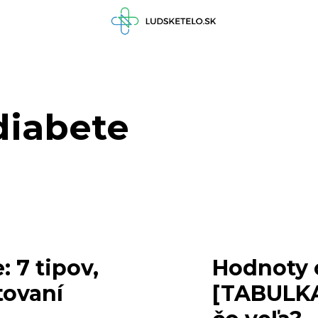
diabete
: 7 tipov,
Hodnoty c
tovaní
[TABULKA]