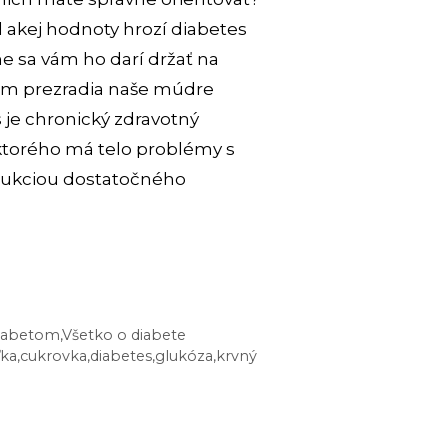
d akej hodnoty hrozí diabetes
e sa vám ho darí držať na
ám prezradia naše múdre
 je chronický zdravotný
ktorého má telo problémy s
odukciou dostatočného
NOTY
RU
 diabetom
,
Všetko o diabete
ľka
,
cukrovka
,
diabetes
,
glukóza
,
krvný
ULKA]:
O