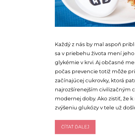
Každý z nás by mal aspoň pribl
sa v priebehu života mení jeho
glykémie v krvi. Aj občasné me
počas prevencie totiž môže pri
začínajúcej cukrovky, ktorá patr
najrozšírenejším civilizačným
modernej doby. Ako zistiť, ž
zvýšeniu glukózy v tele už došl
AKO
ČÍTAŤ ĎALEJ
ZNÍŽIŤ