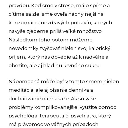
pravdou. Keď sme v strese, málo spíme a
cítime sa zle, sme oveľa náchylnejší na
konzumáciu nezdravých potravín, ktorých
navyše zjedeme príliš veľké množstvo.
Následkom toho potom môžeme
nevedomky zvyšovať nielen svoj kalorický
príjem, ktorý nás dovedie až k nadváhe a
obezite, ale aj hladinu krvného cukru.
Nápomocná môže byť v tomto smere nielen
meditácia, ale aj písanie denníka a
dochádzanie na masáže. Ak sú vaše
problémy komplikovanejšie, využite pomoc
psychológa, terapeuta či psychiatra, ktorý
má právomoc vo vážnych prípadoch