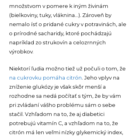
množstvom v pomere k iným živinám
(bielkoviny, tuky, vláknina…). Zároveň by
nemalo ísť o pridané cukry v potravinách, ale
o prírodné sacharidy, ktoré pochádzajú
napríklad zo strukovín a celozrnných
výrobkov.
Niektorí ľudia možno tiež už počuli o tom, že
na cukrovku pomáha citrón
. Jeho vplyv na
zníženie glukózy je však skôr menší a
rozhodne sa nedá počítať s tým, že by vám
pri zvládaní vášho problému sám o sebe
stačil. Vzhľadom na to, že aj diabetici
potrebujú vitamín C, a vzhľadom na to, že
citrón má len veľmi nízky glykemický index,