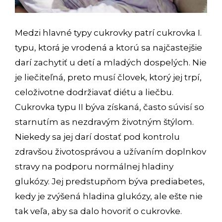
Medzi hlavné typy cukrovky patrí cukrovka I.
typu, ktorá je vrodená a ktorú sa najčastejšie
darí zachytiť u detí a mladých dospelých. Nie
je liečiteľná, preto musí človek, ktorý jej trpí,
celoživotne dodržiavať diétu a liečbu.
Cukrovka typu II býva získaná, často súvisí so
starnutím as nezdravým životným štýlom.
Niekedy sa jej darí dostať pod kontrolu
zdravšou životosprávou a užívaním doplnkov
stravy na podporu normálnej hladiny
glukózy. Jej predstupňom býva prediabetes,
kedy je zvýšená hladina glukózy, ale ešte nie
tak veľa, aby sa dalo hovoriť o cukrovke.