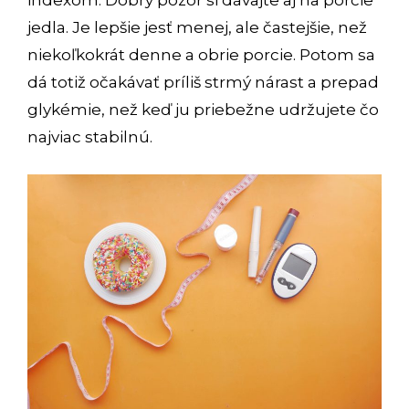
indexom. Dobrý pozor si dávajte aj na porcie
jedla. Je lepšie jesť menej, ale častejšie, než
niekoľkokrát denne a obrie porcie. Potom sa
dá totiž očakávať príliš strmý nárast a prepad
glykémie, než keď ju priebežne udržujete čo
najviac stabilnú.