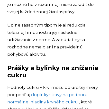
je možné ho v rozumnej miere zaradiť do
svojej každodennej životosprávy.
Úplne zásadným tipom je aj redukcia
telesnej hmotnosti a jej následné
udržiavanie v norme. A zabúdať by sa
rozhodne nemalo ani na pravidelnú
pohybovú aktivitu.
Prášky a bylinky na zníženie
cukru
Hodnoty cukru v krvi môžu do určitej miery
podporiť aj
doplnky stravy na podporu
normálnej hladiny krvného cukru
, ktoré