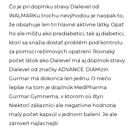
Čo je pri doplnku stravy Dialevel od
WALMARKu trochu nevýhodou je naopak to,
že obsahuje len tri hlavné aktívne látky. Opäť
ho ale môžu ako prediabetici, tak aj diabetici,
ktorí sa snažia dostať problém pod kontrolu
za pomoci režimových opatrení. Rovnaký
počet látok ako Dialevel má aj doplnok stravy
Dialevel od značky ADVANCE. DIAMizin
Gurmar má dokonca len jednu. O niečo
lepšie na tom je doplnok MedPharma
Gurmar Gymnema, v ktorom sú štyri.
Niektorí zákazníci ale negatívne hodnotia
malý počet kapsúl v jednom balení. Je ale
zároveň najlacnejší.