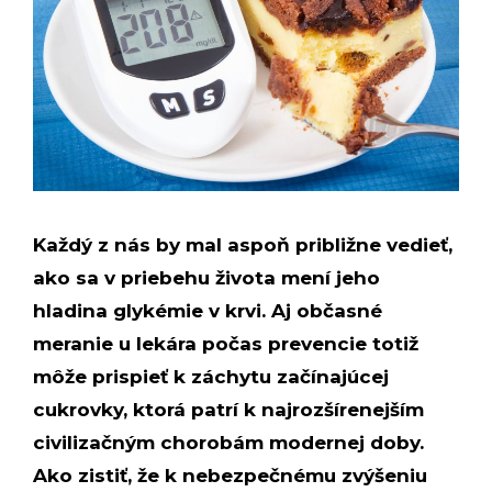
Každý z nás by mal aspoň približne vedieť,
ako sa v priebehu života mení jeho
hladina glykémie v krvi. Aj občasné
meranie u lekára počas prevencie totiž
môže prispieť k záchytu začínajúcej
cukrovky, ktorá patrí k najrozšírenejším
civilizačným chorobám modernej doby.
Ako zistiť, že k nebezpečnému zvýšeniu