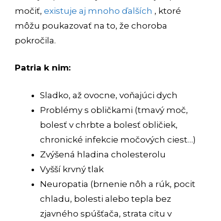
močiť,
existuje aj mnoho ďalších
, ktoré
môžu poukazovať na to, že choroba
pokročila.
Patria k nim:
Sladko, až ovocne, voňajúci dych
Problémy s obličkami (tmavý moč,
bolesť v chrbte a bolesť obličiek,
chronické infekcie močových ciest…)
Zvýšená hladina cholesterolu
Vyšší krvný tlak
Neuropatia (brnenie nôh a rúk, pocit
chladu, bolesti alebo tepla bez
zjavného spúšťača, strata citu v