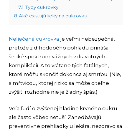
7.1
Typy cukrovky
8
Aké existujú lieky na cukrovku
Neliečená cukrovka
je veľmi nebezpečná,
pretože z dlhodobého pohľadu prináša
široké spektrum vážnych zdravotných
komplikácií. A to vrátane tých fatálnych,
ktoré môžu skončiť dokonca aj smrťou. (Nie,
s mŕtvicou, ktorej riziko sa môže citeľne
zvýšiť, rozhodne nie je žiadny špás.)
Veľa ľudí o zvýšenej hladine krvného cukru
ale často vôbec netuší. Zanedbávajú
preventívne prehliadky u lekára, nezdravo sa