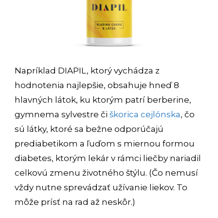
Napríklad DIAPIL, ktorý vychádza z
hodnotenia najlepšie, obsahuje hneď 8
hlavných látok, ku ktorým patrí berberine,
gymnema sylvestre či
škorica cejlónska
, čo
sú látky, ktoré sa bežne odporúčajú
prediabetikom a ľuďom s miernou formou
diabetes, ktorým lekár v rámci liečby nariadil
celkovú zmenu životného štýlu. (Čo nemusí
vždy nutne sprevádzať užívanie liekov. To
môže prísť na rad až neskôr.)