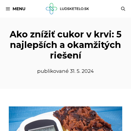
Preskočiť
MENU
na
obsah
Ako znížiť cukor v krvi: 5
najlepších a okamžitých
riešení
publikované
31. 5. 2024