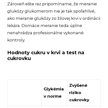
Zároveň ešte raz pripomíname, že meranie
glukózy glukomerom nie je tak spoľahlivé,
ako meranie glukózy zo žilovej krvi v ordinácii
lekára. Domáce meranie teda úplne
nenahrádza profesionálne vykonané
kontroly.
Hodnoty cukru v krvi a test na
cukrovku
Zvýšené
Glykémia
riziko
v norme
cukrovky