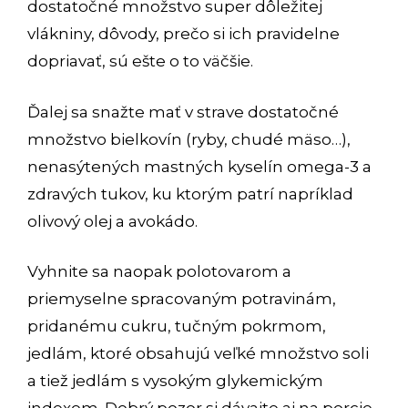
dostatočné množstvo super dôležitej
vlákniny, dôvody, prečo si ich pravidelne
dopriavať, sú ešte o to väčšie.
Ďalej sa snažte mať v strave dostatočné
množstvo bielkovín (ryby, chudé mäso…),
nenasýtených mastných kyselín omega-3 a
zdravých tukov, ku ktorým patrí napríklad
olivový olej a avokádo.
Vyhnite sa naopak polotovarom a
priemyselne spracovaným potravinám,
pridanému cukru, tučným pokrmom,
jedlám, ktoré obsahujú veľké množstvo soli
a tiež jedlám s vysokým glykemickým