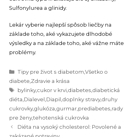
Sulfonylurea a glinidy.
Lekár vyberie najlepší spôsob liečby na
základe toho, aké vykazujete dlhodobé
výsledky a na základe toho, aké vážne máte
problémy.
Kategórie
Tipy pre život s diabetom
,
Všetko o
diabete
,
Zdravie a krása
Značky
bylinky
,
cukor v krvi
,
diabetes
,
diabetická
diéta
,
Dialevel
,
Diapil
,
doplnky stravy
,
druhy
cukrovky
,
glukóza
,
gurmar
,
prediabetes
,
rady
pre ženy
,
tehotenská cukrovka
Navigácia
Diéta na vysoký cholesterol: Povolené a
článkami
zakázané potraviny