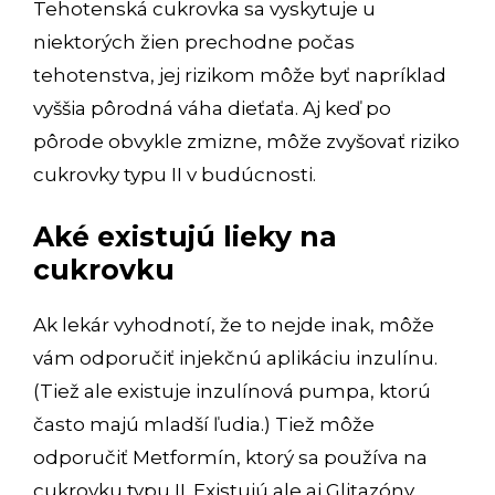
Tehotenská cukrovka sa vyskytuje u
niektorých žien prechodne počas
tehotenstva, jej rizikom môže byť napríklad
vyššia pôrodná váha dieťaťa. Aj keď po
pôrode obvykle zmizne, môže zvyšovať riziko
cukrovky typu II v budúcnosti.
Aké existujú lieky na
cukrovku
Ak lekár vyhodnotí, že to nejde inak, môže
vám odporučiť injekčnú aplikáciu inzulínu.
(Tiež ale existuje inzulínová pumpa, ktorú
často majú mladší ľudia.) Tiež môže
odporučiť Metformín, ktorý sa používa na
cukrovku typu II. Existujú ale aj Glitazóny,