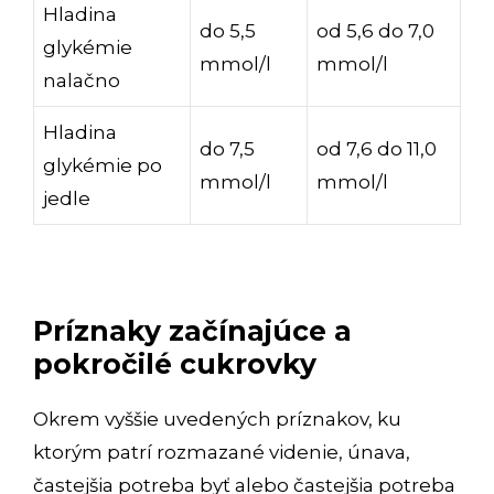
Hladina
do 5,5
od 5,6 do 7,0
glykémie
mmol/l
mmol/l
nalačno
Hladina
do 7,5
od 7,6 do 11,0
glykémie po
mmol/l
mmol/l
jedle
Príznaky začínajúce a
pokročilé cukrovky
Okrem vyššie uvedených príznakov, ku
ktorým patrí rozmazané videnie, únava,
častejšia potreba byť alebo častejšia potreba