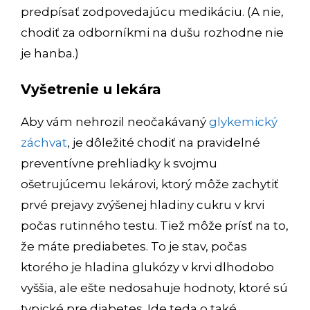
predpísať zodpovedajúcu medikáciu. (A nie,
chodiť za odborníkmi na dušu rozhodne nie
je hanba.)
Vyšetrenie u lekára
Aby vám nehrozil neočakávaný
glykemický
záchvat
, je dôležité chodiť na pravidelné
preventívne prehliadky k svojmu
ošetrujúcemu lekárovi, ktorý môže zachytiť
prvé prejavy zvýšenej hladiny cukru v krvi
počas rutinného testu. Tiež môže prísť na to,
že máte prediabetes. To je stav, počas
ktorého je hladina glukózy v krvi dlhodobo
vyššia, ale ešte nedosahuje hodnoty, ktoré sú
typické pre diabetes. Ide teda o také