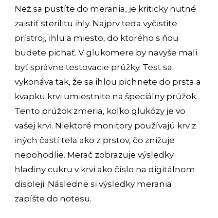
Než sa pustíte do merania, je kriticky nutné
zaistiť sterilitu ihly. Najprv teda vyčistite
prístroj, ihlu a miesto, do ktorého s ňou
budete pichať. V glukomere by navyše mali
byť správne testovacie prúžky. Test sa
vykonáva tak, že sa ihlou pichnete do prsta a
kvapku krvi umiestnite na špeciálny prúžok.
Tento prúžok zmeria, koľko glukózy je vo
vašej krvi. Niektoré monitory používajú krv z
iných častí tela ako z prstov, čo znižuje
nepohodlie. Merač zobrazuje výsledky
hladiny cukru v krvi ako číslo na digitálnom
displeji. Následne si výsledky merania
zapíšte do notesu.