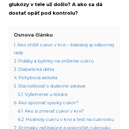
glukózy v tele už došlo? A ako sa dá
dostať opäť pod kontrolu?
Osnova článku
1
Ako znížiť cukor v krvi – babskej aj odbornej
rady
2
Prášky a bylinky na zníženie cukru
3
Diabetická diéta
4
Pohybová aktivita
5
Starostlivosť o duševné zdravie
5.1
Vyšetrenie u lekára
6
Ako spoznať vysoký cukor?
6.1
Ako si zmerať cukor v krvi?
6.2
Hodnoty cukru v krvi a test na cukrovku
7
Príznaky začínajúce a pokročilé cukrovky