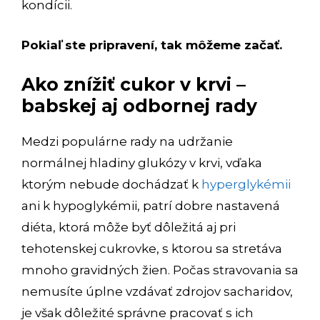
kondícii.
Pokiaľ ste pripravení, tak môžeme začať.
Ako znížiť cukor v krvi –
babskej aj odbornej rady
Medzi populárne rady na udržanie
normálnej hladiny glukózy v krvi, vďaka
ktorým nebude dochádzať k
hyperglykémii
ani k hypoglykémii, patrí dobre nastavená
diéta, ktorá môže byť dôležitá aj pri
tehotenskej cukrovke, s ktorou sa stretáva
mnoho gravidných žien. Počas stravovania sa
nemusíte úplne vzdávať zdrojov sacharidov,
je však dôležité správne pracovať s ich