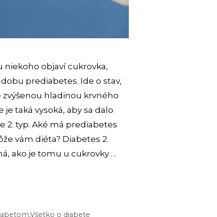
u niekoho objaví cukrovka,
dobu prediabetes. Ide o stav,
je zvýšenou hladinou krvného
e je taká vysoká, aby sa dalo
e 2. typ. Aké má prediabetes
že vám diéta? Diabetes 2.
ná, ako je tomu u cukrovky …
DIABETES:
ZNAKY
UJÚ
 diabetom
,
Všetko o diabete