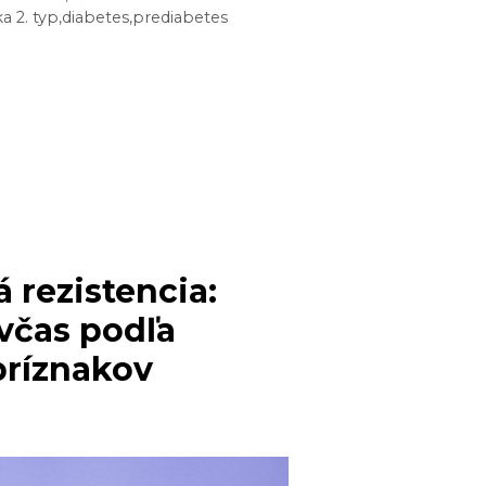
D
a 2. typ
,
diabetes
,
prediabetes
ROVKOU,
ZNAŤ?
á rezistencia:
 včas podľa
príznakov