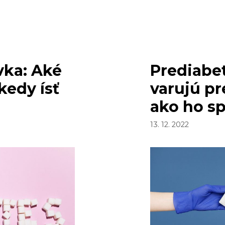
PRÍ
vka: Aké
Prediabet
kedy ísť
varujú p
ako ho s
13. 12. 2022