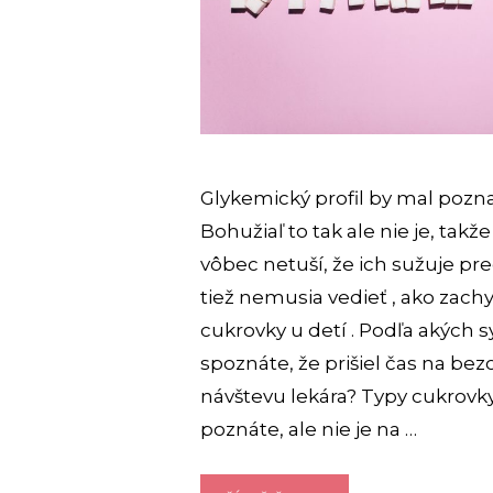
Glykemický profil by mal pozna
Bohužiaľ to tak ale nie je, tak
vôbec netuší, že ich sužuje pre
tiež nemusia vedieť , ako zachy
cukrovky u detí . Podľa akýc
spoznáte, že prišiel čas na be
návštevu lekára? Typy cukrovk
poznáte, ale nie je na …