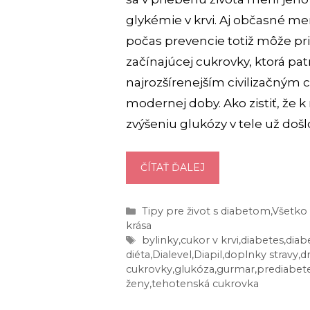
glykémie v krvi. Aj občasné me
počas prevencie totiž môže pri
začínajúcej cukrovky, ktorá patr
najrozšírenejším civilizačným
modernej doby. Ako zistiť, ž
zvýšeniu glukózy v tele už došl
AKO
ČÍTAŤ ĎALEJ
ZNÍŽIŤ
CUKOR
Kategórie
Tipy pre život s diabetom
,
Všetko 
V
krása
KRVI:
Značky
bylinky
,
cukor v krvi
,
diabetes
,
diab
5
diéta
,
Dialevel
,
Diapil
,
doplnky stravy
,
d
cukrovky
,
glukóza
,
gurmar
,
prediabet
NAJLEPŠÍCH
ženy
,
tehotenská cukrovka
A
OKAMŽITÝCH