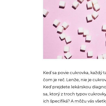
Keď sa povie cukrovka, každý ta
čom je reč. Lenže, nie je cukro
Keď prejdete lekárskou diagno
sa, ktorý z troch typov cukrovky
ich špecifiká? A môžu vás všetk