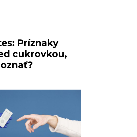
PRAVKOV!
es: Príznaky
red cukrovkou,
poznať?