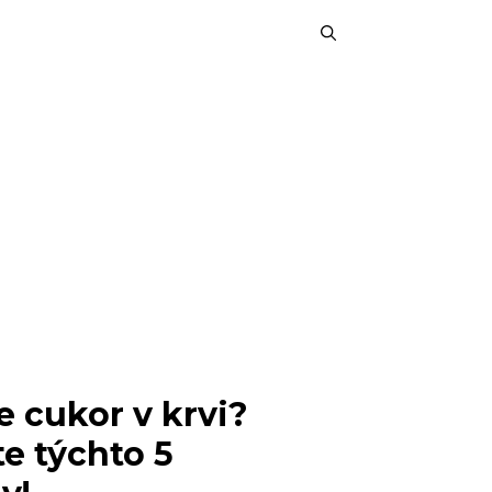
e cukor v krvi?
e týchto 5