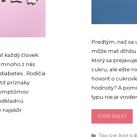
Predtým, než sa 
môže mať dlhšiu 
ť každý človek.
ktorý sa prejavu
že mnoho z nás
cukru, ale ešte ni
diabetes . Rodičia
hovoriť o cukrovk
tiť príznaky
hodnoty? A pomô
h symptómov
typu nie je vrode
zodkladnú
y najskôr
PRE
ČÍTAŤ ĎALEJ
PRÍ
VAR
Kategórie
Tipy pre život s