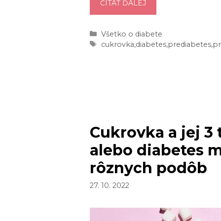
NELIEČENÁ
ČÍTAŤ ĎALEJ
CUKROVKA:
AKÉ
Kategórie
Všetko o diabete
SÚ
Značky
cukrovka
,
diabetes
,
prediabetes
,
pr
JEJ
PRÍZNAKY
A
KEDY
ÍSŤ
NA
VYŠETRENIE
Cukrovka a jej 3 
alebo diabetes
rôznych podôb
27. 10. 2022