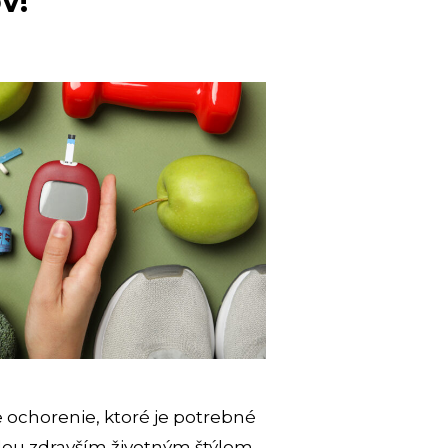
v!
e ochorenie, ktoré je potrebné
lou zdravším životným štýlom,