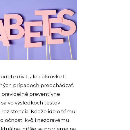
ete diviť, ale cukrovke II.
ohých prípadoch predchádzať.
a pravidelné preventívne
 sa vo výsledkoch testov
á rezistencia. Keďže ide o tému,
spoločnosti kvôli nezdravému
ktuálna, nižšie sa pozrieme na