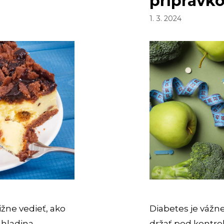
prípravko
1. 3. 2024
ižne vedieť, ako
Diabetes je vážn
 hladina
držať pod kontro