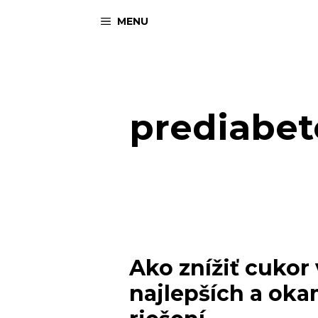
Preskočiť
MENU
na
obsah
prediabet
Ako znížiť cukor v
najlepších a oka