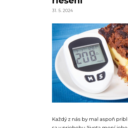
riešení
31. 5. 2024
Každý z nás by mal aspoň pribl
sa v priebehu života mení jeho