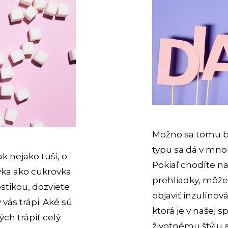
Možno sa tomu bud
typu sa dá v mn
k nejako tuší, o
Pokiaľ chodíte n
vka ako cukrovka.
prehliadky, môže
stikou, dozviete
objaviť inzulínov
 vás trápi. Aké sú
ktorá je v našej 
ých trápiť celý
životnému štýlu a