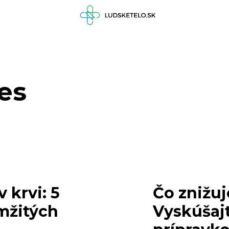
es
 krvi: 5
Čo znižuj
mžitých
Vyskúšajt