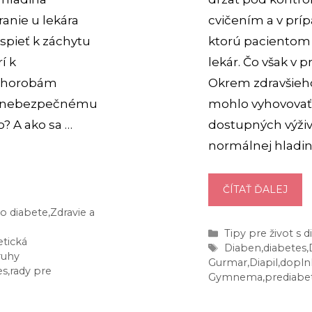
ranie u lekára
cvičením a v prí
spieť k záchytu
ktorú pacientom v
í k
lekár. Čo však v 
 chorobám
Okrem zdravšieho
e k nebezpečnému
mohlo vyhovovať 
o? A ako sa …
dostupných výži
normálnej hladin
ČO
ČÍTAŤ ĎALEJ
ZNI
o diabete
,
Zdravie a
CUK
Kategórie
Tipy pre život s
V
etická
Značky
Diaben
,
diabetes
,
ruhy
KRVI
Gurmar
,
Diapil
,
doplnk
es
,
rady pre
VYS
Gymnema
,
prediabe
TÝC
5