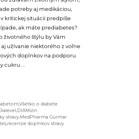
pade potreby aj medikáciou,
 kritickej situácii predpíše
prípade, ak máte prediabetes?
 životného štýlu by Vám
aj užívanie niektorého z voľne
vových doplnkov na podporu
y cukru …
ŽUJE
OR
 diabetom
,
Všetko o diabete
Dialevel
,
DIAMizin
?
y stravy
,
MedPharma Gurmar
KÚŠAJTE
tes
,
recenzie doplnkov stravy
HTO