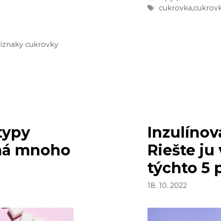
PRE
Značky
cukrovka
,
cukrovk
CUK
AKO
HO
íznaky cukrovky
SPO
typy
Inzulínov
 má mnoho
Riešte ju
týchto 5 
18. 10. 2022