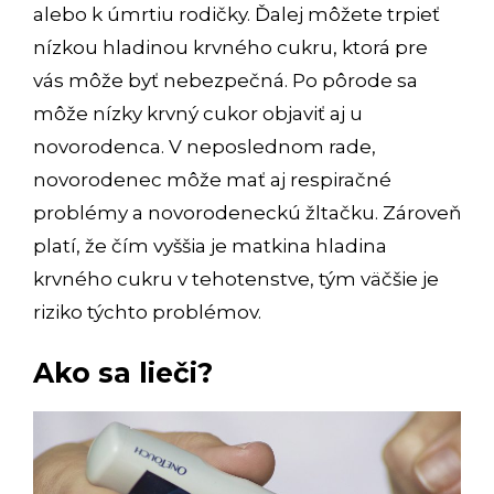
alebo k úmrtiu rodičky. Ďalej môžete trpieť
nízkou hladinou krvného cukru, ktorá pre
vás môže byť nebezpečná. Po pôrode sa
môže nízky krvný cukor objaviť aj u
novorodenca. V neposlednom rade,
novorodenec môže mať aj respiračné
problémy a novorodeneckú žltačku. Zároveň
platí, že čím vyššia je matkina hladina
krvného cukru v tehotenstve, tým väčšie je
riziko týchto problémov.
Ako sa lieči?