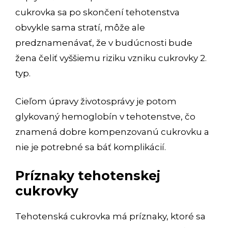
cukrovka sa po skončení tehotenstva
obvykle sama stratí, môže ale
predznamenávať, že v budúcnosti bude
žena čeliť vyššiemu riziku vzniku cukrovky 2.
typ.
Cieľom úpravy životosprávy je potom
glykovaný hemoglobín v tehotenstve, čo
znamená dobre kompenzovanú cukrovku a
nie je potrebné sa báť komplikácií.
Príznaky tehotenskej
cukrovky
Tehotenská cukrovka má príznaky, ktoré sa