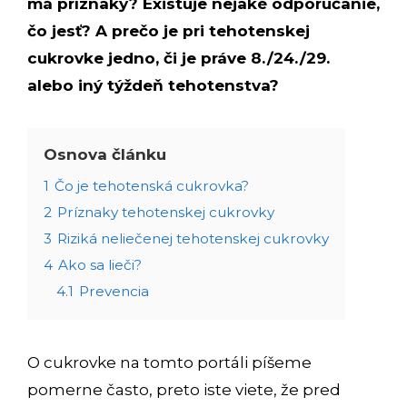
má príznaky? Existuje nejaké odporúčanie,
čo jesť? A prečo je pri tehotenskej
cukrovke jedno, či je práve 8./24./29.
alebo iný týždeň tehotenstva?
Osnova článku
1
Čo je tehotenská cukrovka?
2
Príznaky tehotenskej cukrovky
3
Riziká neliečenej tehotenskej cukrovky
4
Ako sa lieči?
4.1
Prevencia
O cukrovke na tomto portáli píšeme
pomerne často, preto iste viete, že pred