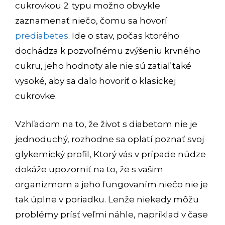
cukrovkou 2. typu možno obvykle
zaznamenať niečo, čomu sa hovorí
prediabetes
. Ide o stav, počas ktorého
dochádza k pozvoľnému zvýšeniu krvného
cukru, jeho hodnoty ale nie sú zatiaľ také
vysoké, aby sa dalo hovoriť o klasickej
cukrovke.
Vzhľadom na to, že život s diabetom nie je
jednoduchý, rozhodne sa oplatí poznať svoj
glykemický profil
, Ktorý vás v prípade núdze
dokáže upozorniť na to, že s vašim
organizmom a jeho fungovaním niečo nie je
tak úplne v poriadku. Lenže niekedy môžu
problémy prísť veľmi náhle, napríklad v čase