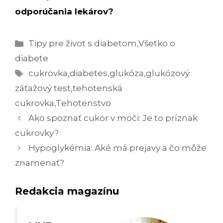
odporúčania lekárov?
Kategórie
Tipy pre život s diabetom
,
Všetko o
diabete
Značky
cukrovka
,
diabetes
,
glukóza
,
glukózový
záťažový test
,
tehotenská
cukrovka
,
Tehotenstvo
Navigácia
Ako spoznať cukor v moči: Je to príznak
článkami
cukrovky?
Hypoglykémia: Aké má prejavy a čo môže
znamenať?
Redakcia magazínu