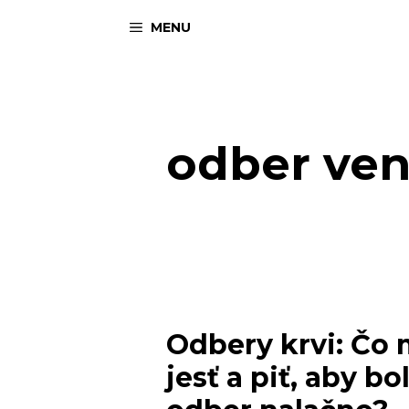
Preskočiť
MENU
na
obsah
odber ven
Odbery krvi: Čo
jesť a piť, aby b