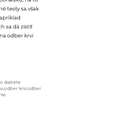
né testy sa však
napríklad
h sa dá zistiť
 na odber krvi
o diabete
vi
,
odber krvi
,
odber
nie