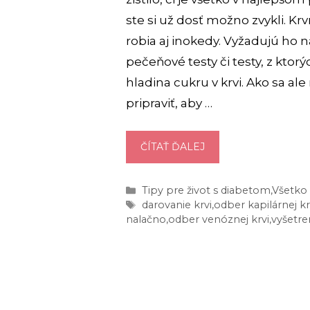
ste si už dosť možno zvykli. Krv
robia aj inokedy. Vyžadujú ho 
pečeňové testy či testy, z ktorýc
hladina cukru v krvi. Ako sa ale
pripraviť, aby …
ODBERY
ČÍTAŤ ĎALEJ
KRVI:
ČO
Kategórie
Tipy pre život s diabetom
,
Všetko 
MÔŽETE
Značky
darovanie krvi
,
odber kapilárnej kr
JESŤ
nalačno
,
odber venóznej krvi
,
vyšetre
A
PIŤ,
ABY
BOL
MOŽNÝ