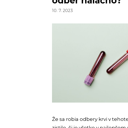
odber nalačno?
10. 7. 2023
Že sa robia odbery krvi v tehot
zistilo, či je všetko v najlepšom