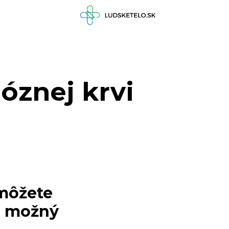
óznej krvi
 môžete
ol možný