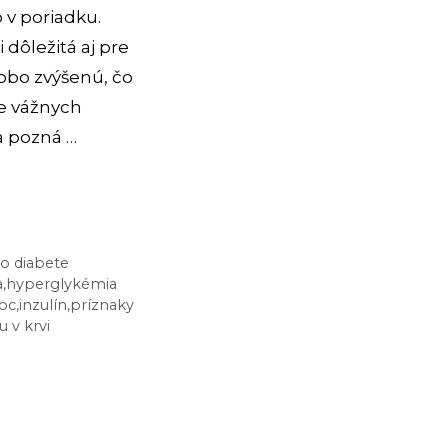
o v poriadku.
i dôležitá aj pre
dobo zvýšenú, čo
e vážnych
a pozná …
o diabete
a
,
hyperglykémia
oc
,
inzulín
,
príznaky
 v krvi