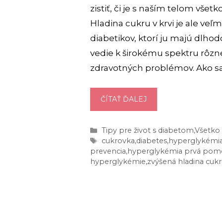
zistiť, či je s naším telom všetk
Hladina cukru v krvi je ale veľm
diabetikov, ktorí ju majú dlho
vedie k širokému spektru rôzn
zdravotných problémov. Ako s
HYPERGLYKÉMIA:
ČÍTAŤ ĎALEJ
6
PREJAVOV,
Kategórie
Tipy pre život s diabetom
,
Všetko 
PODĽA
Značky
cukrovka
,
diabetes
,
hyperglykémi
KTORÝCH
prevencia
,
hyperglykémia prvá pom
JU
hyperglykémie
,
zvýšená hladina cukru
SPOZNÁTE