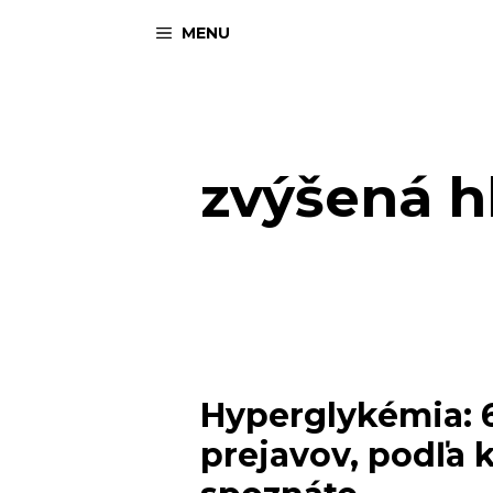
Preskočiť
MENU
na
obsah
zvýšená h
Hyperglykémia: 
prejavov, podľa 