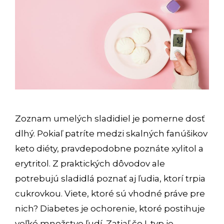
Zoznam umelých sladidiel je pomerne dosť
dlhý. Pokiaľ patríte medzi skalných fanúšikov
keto diéty, pravdepodobne poznáte xylitol a
erytritol. Z praktických dôvodov ale
potrebujú sladidlá poznať aj ľudia, ktorí trpia
cukrovkou. Viete, ktoré sú vhodné práve pre
nich? Diabetes je ochorenie, ktoré postihuje
veľké množstvo ľudí. Zatiaľ čo I. typ je