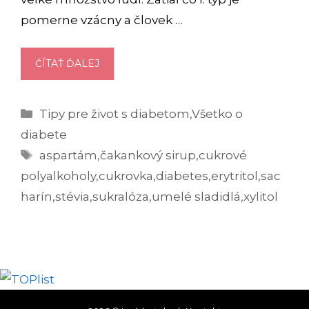
pomerne vzácny a človek …
UMELÉ
ČÍTAŤ ĎALEJ
SLADIDLÁ
ZOZNAM:
Kategórie
Tipy pre život s diabetom
,
Všetko o
AKÉ
DRUHY
diabete
SÚ
Značky
aspartám
,
čakankový sirup
,
cukrové
VHODNÉ
polyalkoholy
,
cukrovka
,
diabetes
,
erytritol
,
sac
PRE
harín
,
stévia
,
sukralóza
,
umelé sladidlá
,
xylitol
DIABETIKOV?