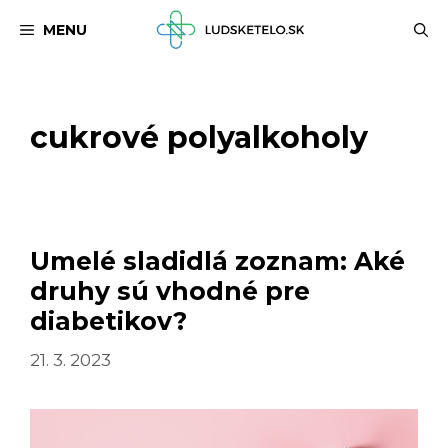
Preskočiť
MENU
na
obsah
cukrové polyalkoholy
Umelé sladidlá zoznam: Aké
druhy sú vhodné pre
diabetikov?
21. 3. 2023