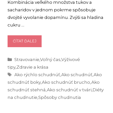
Kombinácia veľkého množstva tukov a
sacharidov v jednom pokrme spôsobuje
dvojité vyvolanie dopamínu. Zvýši sa hladina
cukru …
AKO
ČÍTAŤ ĎALEJ
RÝCHLO
SCHUDNÚŤ
Kategórie
Stravovanie
,
Voľný čas
,
Výživové
BRUCHO,
BOKY
tipy
,
Zdravie a krása
ALEBO
Značky
Ako rýchlo schudnúť
,
Ako schudnúť
,
Ako
STEHNÁ?
schudnúť boky
,
Ako schudnúť brucho
,
Ako
schudnúť stehná
,
Ako schudnúť v tvári
,
Diéty
na chudnutie
,
Spôsoby chudnutia