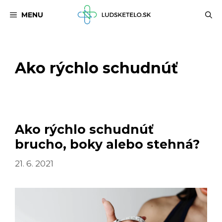
Preskočiť
MENU
na
obsah
Ako rýchlo schudnúť
Ako rýchlo schudnúť
brucho, boky alebo stehná?
21. 6. 2021