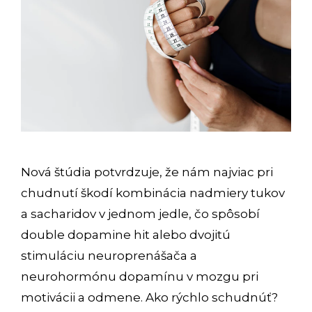
Nová štúdia potvrdzuje, že nám najviac pri
chudnutí škodí kombinácia nadmiery tukov
a sacharidov v jednom jedle, čo spôsobí
double dopamine hit alebo dvojitú
stimuláciu neuroprenášača a
neurohormónu dopamínu v mozgu pri
motivácii a odmene. Ako rýchlo schudnúť?