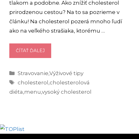
tlakom a podobne. Ako znížiť cholesterol
prirodzenou cestou? Na to sa pozrieme v
článku! Na cholesterol pozerá mnoho ľudí
ako na veľkého strašiaka, ktorému …
DIÉTA
ČÍTAŤ ĎALEJ
NA
VYSOKÝ
Kategórie
Stravovanie
,
Výživové tipy
CHOLESTEROL:
Značky
POVOLENÉ
cholesterol
,
cholesterolová
A
diéta
,
menu
,
vysoký cholesterol
ZAKÁZANÉ
POTRAVINY