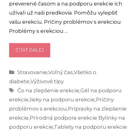
preverené časom a na podporu erekcie ich
užívali už naši predkovia. Pomôžu vylepšiť
vašu erekciu. Príčiny problémov s erekciou
Problémy s erekciou …
ÚČINNÁ
ČÍTAŤ ĎALEJ
PODPORA
EREKCIE?
Kategórie
Stravovanie
,
Voľný čas
,
Všetko o
VYSKÚŠAJTE
NAŠE
diabete
,
Výživové tipy
TIPY
Značky
Čo na zlepšenie erekcie
,
Gél na podporu
erekcie
,
lieky na podporu erekcie
,
Príčiny
problémov s erekciou
,
Prípravky na zlepšenie
erekcie
,
Prírodná podpora erekcie Bylinky na
podporu erekcie
,
Tablety na podporu erekcie