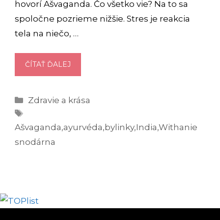
hovorí Ašvaganda. Čo všetko vie? Na to sa
spoločne pozrieme nižšie. Stres je reakcia
tela na niečo, …
AŠVAGANDA
ČÍTAŤ ĎALEJ
ČIŽE
WITHANIE
Kategórie
Zdravie a krása
SNODÁRNA:
Značky
ÚČINKY
NA
Ašvaganda
,
ayurvéda
,
bylinky
,
India
,
Withanie
SPÁNOK
snodárna
A
STRES