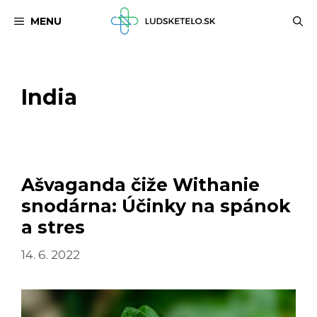
Preskočiť
MENU
na
obsah
India
Ašvaganda čiže Withanie
snodárna: Účinky na spánok
a stres
14. 6. 2022