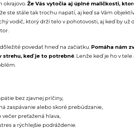
en okrajovo.
Že Vás vytočia aj úplné maličkosti, kto
 že ste stále tak trochu napätí, aj keď sa Vám objektí
chý vodič, ktorý drží telo v pohotovosti, aj keď by u
tor.
e dôležité povedať hneď na začiatku.
Pomáha nám zvl
v strehu, keď je to potrebné
. Lenže keď je ho v tele 
oblém.
ätie bez zjavnej príčiny,
mä zaspávanie alebo skoré prebúdzanie,
e večer preťažená hlava,
 stres a rýchlejšie podráždenie.