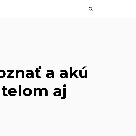
oznať a akú
telom aj