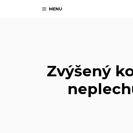
Preskočiť
MENU
na
obsah
Zvýšený ko
neplech