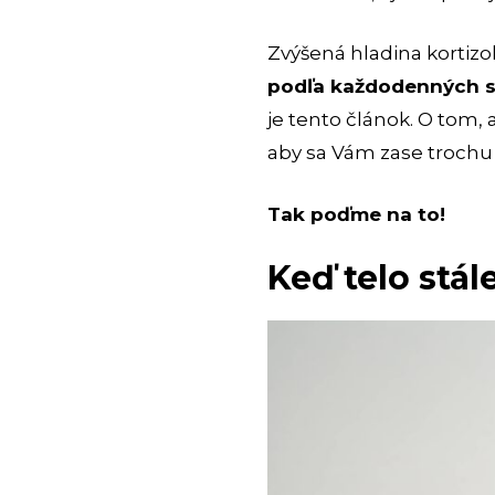
Zvýšená hladina kortizol
podľa každodenných si
je tento článok. O tom, 
aby sa Vám zase trochu 
Tak poďme na to!
Keď telo stá