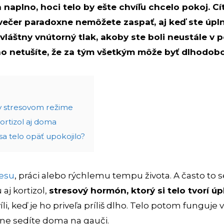
naplno, hoci telo by ešte chvíľu chcelo pokoj. Cít
 večer paradoxne nemôžete zaspať, aj keď ste úpl
zvláštny vnútorný tlak, akoby ste boli neustále v 
 netušíte, že za tým všetkým môže byť dlhodobo 
 v stresovom režime
ortizol aj doma
sa telo opäť upokojilo?
resu
, práci alebo rýchlemu tempu života. A často to 
aj kortizol,
stresový hormón, ktorý si telo tvorí ú
i, keď je ho priveľa príliš dlho. Telo potom funguje 
ojne sedíte doma na gauči.