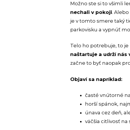
Možno ste si to všimli l
nechali v pokoji
. Alebo
je v tomto smere taký ti
parkovisku a vypnúť mo
Telo ho potrebuje, to j
naštartuje a udrží nás 
začne to byť naopak pr
Objaví sa napríklad:
časté vnútorné nap
horší spánok, naj
únava cez deň, al
väčšia citlivosť na