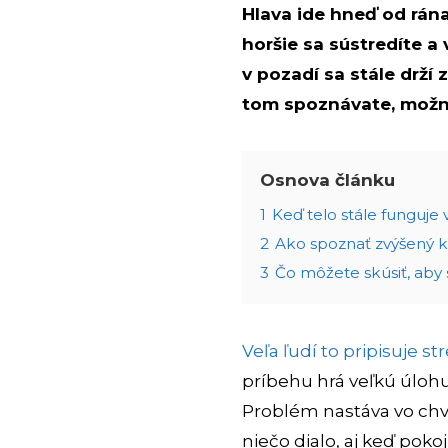
Hlava ide hneď od rána 
horšie sa sústredíte a
v pozadí sa stále drží 
tom spoznávate, možno
Osnova článku
1
Keď telo stále funguje
2
Ako spoznať zvýšený k
3
Čo môžete skúsiť, aby 
Veľa ľudí to pripisuje st
príbehu hrá veľkú úlohu 
Problém nastáva vo chvíl
niečo dialo, aj keď pok