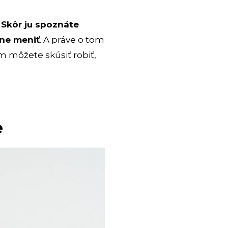
.
Skôr ju spoznáte
dne meniť
. A práve o tom
ým môžete skúsiť robiť,
e