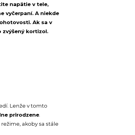
ite napätie v tele,
ne vyčerpaní. A niekde
pohotovosti. Ak sa v
zvýšený kortizol.
sedí. Lenže v tomto
plne prirodzene
.
v režime, akoby sa stále