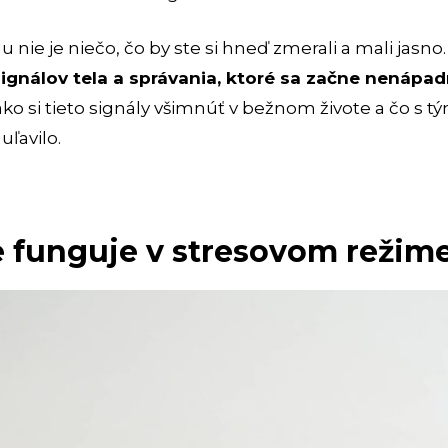
u nie je niečo, čo by ste si hneď zmerali a mali jasno
gnálov tela a správania, ktoré sa začne nenápa
ako si tieto signály všimnúť v bežnom živote a čo s t
uľavilo.
le funguje v stresovom režim