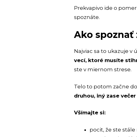
Prekvapivo ide o pomer
spoznáte.
Ako spoznať 
Najviac sa to ukazuje v
vecí, ktoré musíte stih
ste v miernom strese.
Telo to potom začne d
druhou, iný zase večer 
Všímajte si:
pocit, že ste stál