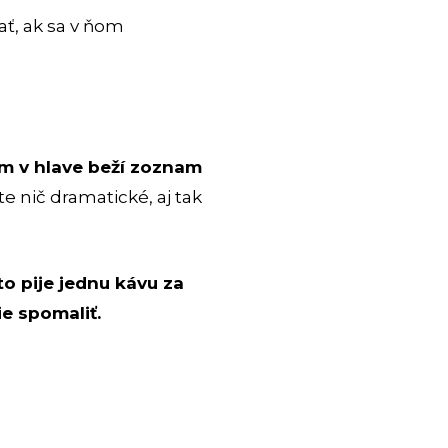
ť, ak sa v ňom
m v hlave beží zoznam
te nič dramatické, aj tak
o pije jednu kávu za
ie spomaliť.