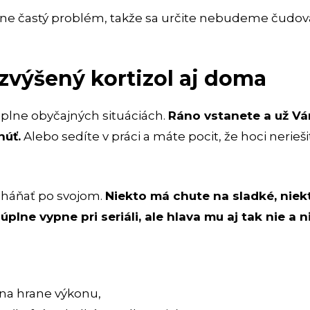
ne častý problém, takže sa určite nebudeme čudova
zvýšený kortizol aj doma
 úplne obyčajných situáciách.
Ráno vstanete a už Vá
núť.
Alebo sedíte v práci a máte pocit, že hoci nerieši
oháňať po svojom.
Niekto má chute na sladké, niekt
úplne vypne pri seriáli, ale hlava mu aj tak nie a n
e na hrane výkonu,