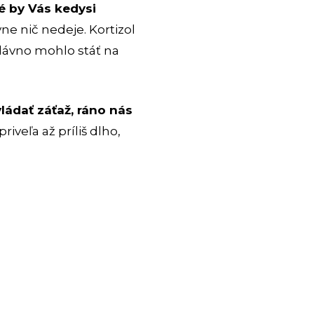
ré by Vás kedysi
vne nič nedeje. Kortizol
ž dávno mohlo stáť na
ádať záťaž, ráno nás
priveľa až príliš dlho,