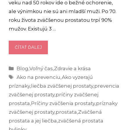
veku nad 50 rokov ide o bežné ochorenie,
ale výnimkou nie sú ani mladší muži. Po 70.
roku života zväčšenou prostatou trpí 90%
mužov. Existujú 3 …
ZVÄČŠENÁ
ČÍTAŤ ĎALEJ
PROSTATA:
AKÉ
Kategórie
Blog
,
Voľný čas
,
Zdravie a krása
SÚ
Značky
JEJ
Ako na prevenciu
,
Ako vyzerajú
PRÍZNAKY,
príznaky
,
liečba zväčšenej prostaty
,
prevencia
LIEČBA
zväčšenej prostaty
,
príčiny zväčšenej
A
prostata
,
Príčiny zväčšenia prostaty
,
príznaky
PREVENCIA?
zväčšenej prostaty
,
prostata
,
Zväčšená
prostata a jej liečba
,
zväčšená prostata
bylinky