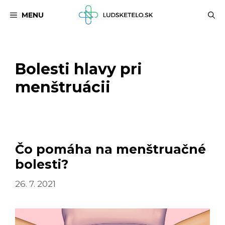
Preskočiť
MENU
na
obsah
Bolesti hlavy pri
menštruácii
Čo pomáha na menštruačné
bolesti?
26. 7. 2021