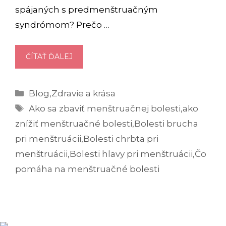
spájaných s predmenštruačným
syndrómom? Prečo …
ČO
ČÍTAŤ ĎALEJ
POMÁHA
NA
Kategórie
Blog
,
Zdravie a krása
MENŠTRUAČNÉ
Značky
BOLESTI?
Ako sa zbaviť menštruačnej bolesti
,
ako
znížiť menštruačné bolesti
,
Bolesti brucha
pri menštruácii
,
Bolesti chrbta pri
menštruácii
,
Bolesti hlavy pri menštruácii
,
Čo
pomáha na menštruačné bolesti