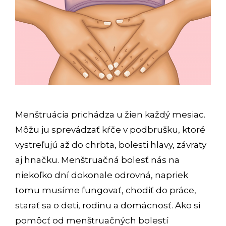
Menštruácia prichádza u žien každý mesiac.
Môžu ju sprevádzať kŕče v podbrušku, ktoré
vystreľujú až do chrbta, bolesti hlavy, závraty
aj hnačku. Menštruačná bolesť nás na
niekoľko dní dokonale odrovná, napriek
tomu musíme fungovať, chodiť do práce,
starať sa o deti, rodinu a domácnosť. Ako si
pomôcť od menštruačných bolestí