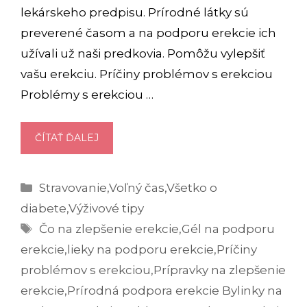
lekárskeho predpisu. Prírodné látky sú
preverené časom a na podporu erekcie ich
užívali už naši predkovia. Pomôžu vylepšiť
vašu erekciu. Príčiny problémov s erekciou
Problémy s erekciou …
ÚČINNÁ
ČÍTAŤ ĎALEJ
PODPORA
EREKCIE?
Kategórie
Stravovanie
,
Voľný čas
,
Všetko o
VYSKÚŠAJTE
NAŠE
diabete
,
Výživové tipy
TIPY
Značky
Čo na zlepšenie erekcie
,
Gél na podporu
erekcie
,
lieky na podporu erekcie
,
Príčiny
problémov s erekciou
,
Prípravky na zlepšenie
erekcie
,
Prírodná podpora erekcie Bylinky na