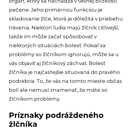
orgán, ktorý sa nachádza v tesnej blízkosti
pečene. Jeho primárnou funkciou je
skladovanie žlče, ktorá je dôležitá v priebehu
trávenia. Niektorí ľudia majú žlčník citlivejší,
takže im môže začať spôsobovať v
niektorých situáciách bolesť. Pokiaľ sa
problémy so žlčníkom ignorujú, môže sa u
vás objaviť aj žlčníkový záchvat. Bolesť
žlčníka je najčastejšie situovaná do pravého
podrebria. To, že vás na tomto mieste občas
bolí ale nemusí znamenať, že máte so
žlčníkom problémy.
Príznaky podráždeného
žlčníka