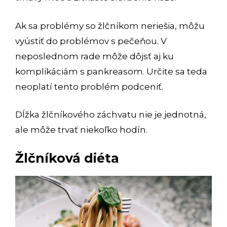
Ak sa problémy so žlčníkom neriešia, môžu
vyústiť do problémov s pečeňou. V
neposlednom rade môže dôjsť aj ku
komplikáciám s pankreasom. Určite sa teda
neoplatí tento problém podceniť.
Dĺžka žlčníkového záchvatu nie je jednotná,
ale môže trvať niekoľko hodín.
Žlčníková diéta