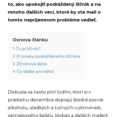
to, ako upokojiť podráždený žlčník a na
mnoho ďalších vecí, ktoré by ste mali o
tomto nepríjemnom probléme vedieť.
Osnova článku
1
Čo je žlčník?
2
Príznaky podráždeného žlčníka
3
Žlčníková diéta
4
Čo ďalšie pomáha?
Diskusia sa často plní ľuďmi, ktorí si v
priebehu decembra doprajú štedré porcie
alkoholu, sladkých a tučných cukroviniek,
zemiakového šalátu, klobás a ďalších maškrt.