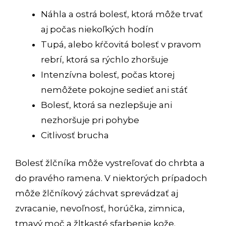
Náhla a ostrá bolesť, ktorá môže trvať
aj počas niekoľkých hodín
Tupá, alebo kŕčovitá bolesť v pravom
rebrí, ktorá sa rýchlo zhoršuje
Intenzívna bolesť, počas ktorej
nemôžete pokojne sedieť ani stáť
Bolesť, ktorá sa nezlepšuje ani
nezhoršuje pri pohybe
Citlivosť brucha
Bolesť žlčníka môže vystreľovať do chrbta a
do pravého ramena. V niektorých prípadoch
môže žlčníkový záchvat sprevádzať aj
zvracanie, nevoľnosť, horúčka, zimnica,
tmavý moč a žltkasté sfarbenie kože.