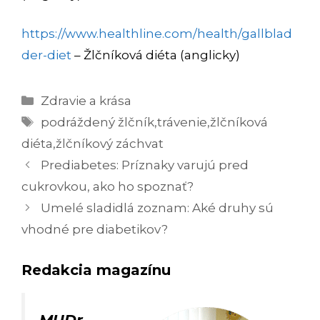
https://www.healthline.com/health/gallblad
der-diet
– Žlčníková diéta (anglicky)
Kategórie
Zdravie a krása
Značky
podráždený žlčník
,
trávenie
,
žlčníková
diéta
,
žlčníkový záchvat
Navigácia
Prediabetes: Príznaky varujú pred
článkami
cukrovkou, ako ho spoznať?
Umelé sladidlá zoznam: Aké druhy sú
vhodné pre diabetikov?
Redakcia magazínu
MUDr.