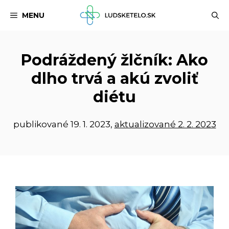
Preskočiť
MENU
na
obsah
Podráždený žlčník: Ako
dlho trvá a akú zvoliť
diétu
publikované
19. 1. 2023
,
aktualizované 2. 2. 2023