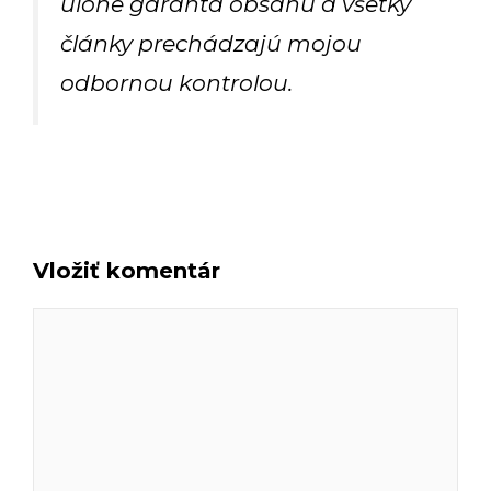
úlohe garanta obsahu a všetky
články prechádzajú mojou
odbornou kontrolou.
Vložiť komentár
Komentár