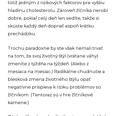
totiž jedným z rizikových faktorov pre vyššiu
hladinu cholesterolu. Zároveň žlčníka nerobí
dobre, pokiaľ celý deň len sedíte, takže si
skúste každý deň dopriať aspoň krátku
prechádzku.
Trochu paradoxne by ste však nemali trvať
na tom, že svoj životný štýl (vrátane váhy)
zmeníte z týždňa na týždeň. (Alebo z
mesiaca na mesiac.) Radikálne chudnutie a
blesková zmena životného štýlu opäť
negatívne prispieva k riziku problémov so
žlčníkom. (Tentoraz sú v hre žlčníkové
kamene.)