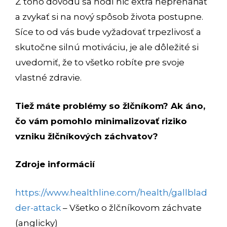
Z toho dôvodu sa hodí nič extra nepreháňať
a zvykať si na nový spôsob života postupne.
Síce to od vás bude vyžadovať trpezlivosť a
skutočne silnú motiváciu, je ale dôležité si
uvedomiť, že to všetko robíte pre svoje
vlastné zdravie.
Tiež máte problémy so žlčníkom? Ak áno,
čo vám pomohlo minimalizovať riziko
vzniku žlčníkových záchvatov?
Zdroje informácií
https://www.healthline.com/health/gallblad
der-attack
– Všetko o žlčníkovom záchvate
(anglicky)