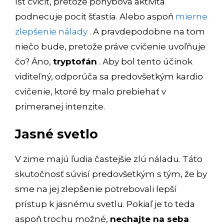
ísť cvičiť, pretože pohybová aktivita
podnecuje pocit šťastia. Alebo aspoň
mierne
zlepšenie nálady
. A pravdepodobne na tom
niečo bude, pretože práve cvičenie uvoľňuje
čo? Áno,
tryptofán
. Aby bol tento účinok
viditeľný, odporúča sa predovšetkým kardio
cvičenie, ktoré by malo prebiehať v
primeranej intenzite.
Jasné svetlo
V zime majú ľudia častejšie zlú náladu. Táto
skutočnosť súvisí predovšetkým s tým, že by
sme na jej zlepšenie potrebovali lepší
prístup k jasnému svetlu. Pokiaľ je to teda
aspoň trochu možné,
nechajte na seba