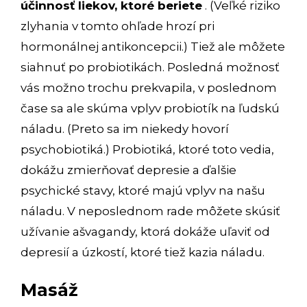
účinnosť liekov, ktoré beriete
. (Veľké riziko
zlyhania v tomto ohľade hrozí pri
hormonálnej antikoncepcii.) Tiež ale môžete
siahnuť po probiotikách. Posledná možnosť
vás možno trochu prekvapila, v poslednom
čase sa ale skúma vplyv probiotík na ľudskú
náladu. (Preto sa im niekedy hovorí
psychobiotiká.) Probiotiká, ktoré toto vedia,
dokážu zmierňovať depresie a ďalšie
psychické stavy, ktoré majú vplyv na našu
náladu. V neposlednom rade môžete skúsiť
užívanie ašvagandy, ktorá dokáže uľaviť od
depresií a úzkostí, ktoré tiež kazia náladu.
Masáž