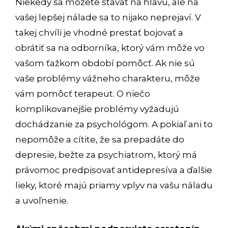
Niekedy sa môžete stavať na hlavu, ale na
vašej lepšej nálade sa to nijako neprejaví. V
takej chvíli je vhodné prestať bojovať a
obrátiť sa na odborníka, ktorý vám môže vo
vašom ťažkom období pomôcť. Ak nie sú
vaše problémy vážneho charakteru, môže
vám pomôcť terapeut. O niečo
komplikovanejšie problémy vyžadujú
dochádzanie za psychológom. A pokiaľ ani to
nepomôže a cítite, že sa prepadáte do
depresie, bežte za psychiatrom, ktorý má
právomoc predpisovať antidepresíva a ďalšie
lieky, ktoré majú priamy vplyv na vašu náladu
a uvoľnenie.