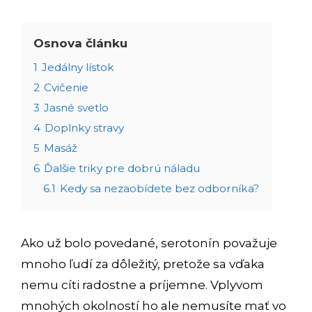
Osnova článku
1
Jedálny lístok
2
Cvičenie
3
Jasné svetlo
4
Doplnky stravy
5
Masáž
6
Ďalšie triky pre dobrú náladu
6.1
Kedy sa nezaobídete bez odborníka?
Ako už bolo povedané, serotonín považuje
mnoho ľudí za dôležitý, pretože sa vďaka
nemu cíti radostne a príjemne. Vplyvom
mnohých okolností ho ale nemusíte mať vo