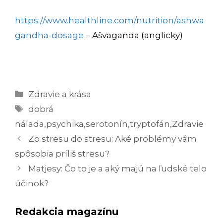
https://www.healthline.com/nutrition/ashwa
gandha-dosage
– Ašvaganda (anglicky)
Kategórie
Zdravie a krása
Značky
dobrá
nálada
,
psychika
,
serotonín
,
tryptofán
,
Zdravie
Navigácia
Zo stresu do stresu: Aké problémy vám
článkami
spôsobia príliš stresu?
Matjesy: Čo to je a aký majú na ľudské telo
účinok?
Redakcia magazínu