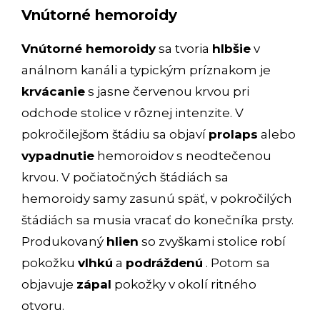
Vnútorné hemoroidy
Vnútorné hemoroidy
sa tvoria
hlbšie
v
análnom kanáli a typickým príznakom je
krvácanie
s jasne červenou krvou pri
odchode stolice v rôznej intenzite. V
pokročilejšom štádiu sa objaví
prolaps
alebo
vypadnutie
hemoroidov s neodtečenou
krvou. V počiatočných štádiách sa
hemoroidy samy zasunú späť, v pokročilých
štádiách sa musia vracať do konečníka prsty.
Produkovaný
hlien
so zvyškami stolice robí
pokožku
vlhkú
a
podráždenú
. Potom sa
objavuje
zápal
pokožky v okolí ritného
otvoru.