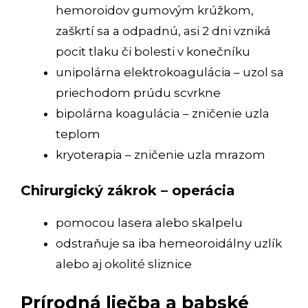
hemoroidov gumovým krúžkom,
zaškrtí sa a odpadnú, asi 2 dni vzniká
pocit tlaku či bolesti v konečníku
unipolárna elektrokoagulácia – uzol sa
priechodom prúdu scvrkne
bipolárna koagulácia – zničenie uzla
teplom
kryoterapia – zničenie uzla mrazom
Chirurgický zákrok – operácia
pomocou lasera alebo skalpelu
odstraňuje sa iba hemeoroidálny uzlík
alebo aj okolité sliznice
Prírodná liečba a babské