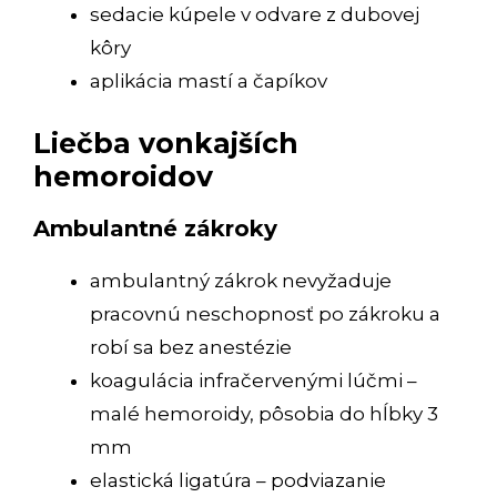
sedacie kúpele v odvare z dubovej
kôry
aplikácia mastí a čapíkov
Liečba vonkajších
hemoroidov
Ambulantné zákroky
ambulantný zákrok nevyžaduje
pracovnú neschopnosť po zákroku a
robí sa bez anestézie
koagulácia infračervenými lúčmi –
malé hemoroidy, pôsobia do hĺbky 3
mm
elastická ligatúra – podviazanie