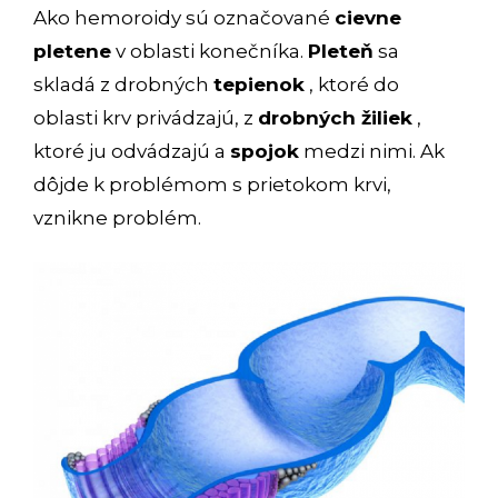
Ako hemoroidy sú označované
cievne
pletene
v oblasti konečníka.
Pleteň
sa
skladá z drobných
tepienok
, ktoré do
oblasti krv privádzajú, z
drobných žiliek
,
ktoré ju odvádzajú a
spojok
medzi nimi. Ak
dôjde k problémom s prietokom krvi,
vznikne problém.