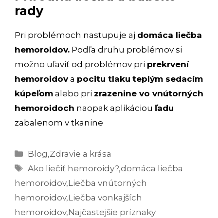
rady
Pri problémoch nastupuje aj
domáca liečba
hemoroidov.
Podľa druhu problémov si
možno uľaviť od problémov pri
prekrvení
hemoroidov
a
pocitu tlaku
teplým sedacím
kúpeľom
alebo pri
zrazenine vo vnútorných
hemoroidoch
naopak aplikáciou
ľadu
zabalenom v tkanine
Kategórie
Blog
,
Zdravie a krása
Značky
Ako liečiť hemoroidy?
,
domáca liečba
hemoroidov
,
Liečba vnútorných
hemoroidov
,
Liečba vonkajších
hemoroidov
,
Najčastejšie príznaky