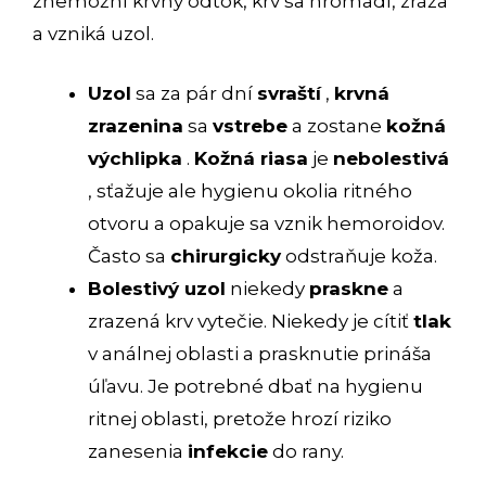
znemožní krvný odtok, krv sa hromadí, zráža
a vzniká uzol.
Uzol
sa za pár dní
svraští
,
krvná
zrazenina
sa
vstrebe
a zostane
kožná
výchlipka
.
Kožná riasa
je
nebolestivá
, sťažuje ale hygienu okolia ritného
otvoru a opakuje sa vznik hemoroidov.
Často sa
chirurgicky
odstraňuje koža.
Bolestivý uzol
niekedy
praskne
a
zrazená krv vytečie. Niekedy je cítiť
tlak
v análnej oblasti a prasknutie prináša
úľavu. Je potrebné dbať na hygienu
ritnej oblasti, pretože hrozí riziko
zanesenia
infekcie
do rany.