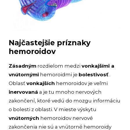
Najčastejšie príznaky
hemoroidov
Zásadným
rozdielom medzi
vonkajšími a
vnútornými
hemoroidmi je
bolestivosť
.
Oblasť
vonkajších
hemoroidov je veľmi
inervovaná
a je tu mnoho nervových
zakončení, ktoré vedú do mozgu informáciu
o bolesti z oblasti. V mieste výskytu
vnútorných
hemoroidov nervové
zakončenia nie sú a vnútorné hemoroidy