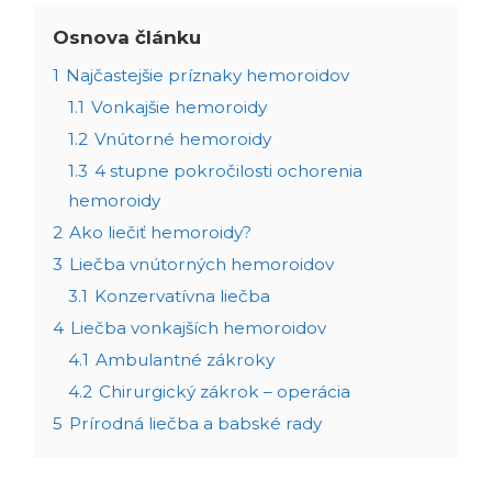
Osnova článku
1
Najčastejšie príznaky hemoroidov
1.1
Vonkajšie hemoroidy
1.2
Vnútorné hemoroidy
1.3
4 stupne pokročilosti ochorenia
hemoroidy
2
Ako liečiť hemoroidy?
3
Liečba vnútorných hemoroidov
3.1
Konzervatívna liečba
4
Liečba vonkajších hemoroidov
4.1
Ambulantné zákroky
4.2
Chirurgický zákrok – operácia
5
Prírodná liečba a babské rady