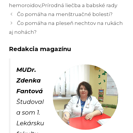
hemoroidov
,
Prírodná liečba a babské rady
Navigácia
Čo pomáha na menštruačné bolesti?
článkami
Čo pomáha na pleseň nechtov na rukách
aj nohách?
Redakcia magazínu
MUDr.
Zdenka
Fantová
Študoval
a som 1.
Lekársku