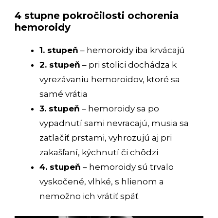
4 stupne pokročilosti ochorenia
hemoroidy
1. stupeň
– hemoroidy iba krvácajú
2. stupeň
– pri stolici dochádza k
vyrezávaniu hemoroidov, ktoré sa
samé vrátia
3. stupeň
– hemoroidy sa po
vypadnutí sami nevracajú, musia sa
zatlačiť prstami, vyhrozujú aj pri
zakašľaní, kýchnutí či chôdzi
4. stupeň
– hemoroidy sú trvalo
vyskočené, vlhké, s hlienom a
nemožno ich vrátiť späť