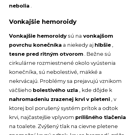
nebolia
.
Vonkajšie hemoroidy
Vonkajšie hemoroidy
sú na
vonkajšom
povrchu konečníka
a niekedy aj
hlbšie
,
tesne pred ritným otvorom
. Bežne sú
cirkulárne rozmiestnené okolo vyústenia
konečníka, sú nebolestivé, mäkké a
nekrvácajú. Problémy sa prejavujú vznikom
väčšieho
bolestivého uzla
, kde dôjde k
nahromadeniu zrazenej krvi
v pleteni
, v
ktorej bol porušený systém prítok a odtok
krvi, najčastejšie vplyvom
prílišného tlačenia
na toalete. Zvýšený tlak na cievne pletene