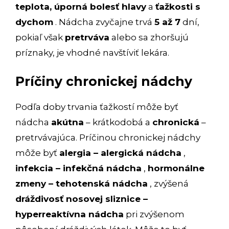
teplota, úporná bolesť hlavy
a
ťažkosti s
dychom
. Nádcha zvyčajne trvá
5 až 7
dní,
pokiaľ však
pretrváva
alebo sa zhoršujú
príznaky, je vhodné navštíviť lekára.
Príčiny chronickej nádchy
Podľa doby trvania ťažkostí môže byť
nádcha
akútna
– krátkodobá a
chronická
–
pretrvávajúca. Príčinou chronickej nádchy
môže byť
alergia – alergická nádcha
,
infekcia – infekčná nádcha
,
hormonálne
zmeny – tehotenská nádcha
, zvýšená
dráždivosť nosovej sliznice –
hyperreaktívna nádcha
pri zvýšenom