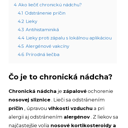
4
Ako liečiť chronickú nádchu?
4.1
Odstránenie príčin
4.2
Lieky
4.3
Antihistaminiká
4.4
Lieky proti zápalu s lokálnou aplikáciou
4.5
Alergénové vakcíny
4.6
Prírodná liečba
Čo je to chronická nádcha?
Chronická nádcha
je
zápalové
ochorenie
nosovej sliznice
. Lieči sa odstránením
príčin
, úpravou
vlhkosti vzduchu
a pri
alergii aj odstránením
alergénov
. Z liekov sa
najčastejšie volia
nosové kortikosteroidy a