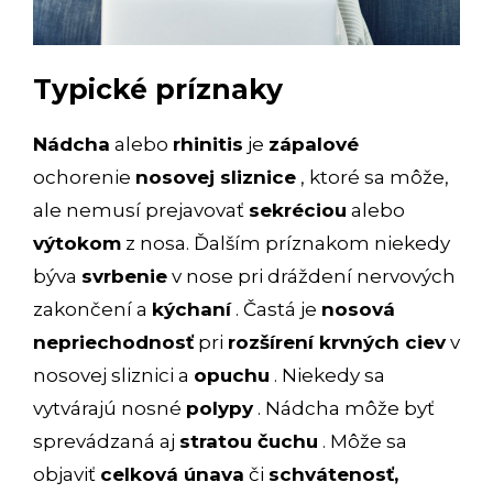
Typické príznaky
Nádcha
alebo
rhinitis
je
zápalové
ochorenie
nosovej sliznice
, ktoré sa môže,
ale nemusí prejavovať
sekréciou
alebo
výtokom
z nosa. Ďalším príznakom niekedy
býva
svrbenie
v nose pri dráždení nervových
zakončení a
kýchaní
. Častá je
nosová
nepriechodnosť
pri
rozšírení krvných ciev
v
nosovej sliznici a
opuchu
. Niekedy sa
vytvárajú nosné
polypy
. Nádcha môže byť
sprevádzaná aj
stratou čuchu
. Môže sa
objaviť
celková únava
či
schvátenosť,