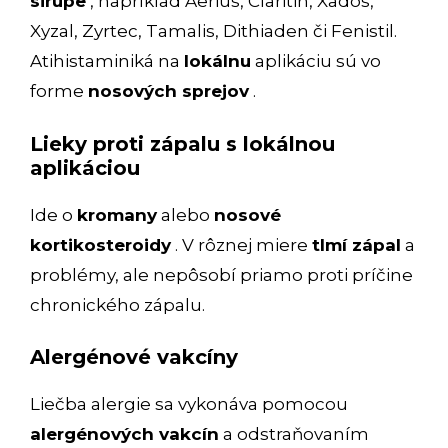
sirupe
, napríklad Aerius, Claritin, Xados,
Xyzal, Zyrtec, Tamalis, Dithiaden či Fenistil.
Atihistaminiká na
lokálnu
aplikáciu sú vo
forme
nosových sprejov
.
Lieky proti zápalu s lokálnou
aplikáciou
Ide o
kromany
alebo
nosové
kortikosteroidy
. V rôznej miere
tlmí zápal
a
problémy, ale nepôsobí priamo proti príčine
chronického zápalu.
Alergénové vakcíny
Liečba alergie sa vykonáva pomocou
alergénových vakcín
a odstraňovaním