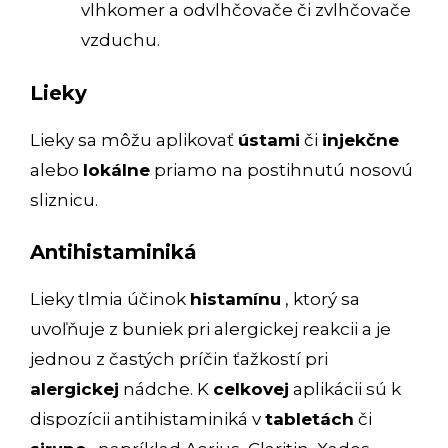
vlhkomer a odvlhčovače či zvlhčovače
vzduchu.
Lieky
Lieky sa môžu aplikovať
ústami
či
injekčne
alebo
lokálne
priamo na postihnutú nosovú
sliznicu.
Antihistaminiká
Lieky tlmia účinok
histamínu
, ktorý sa
uvoľňuje z buniek pri alergickej reakcii a je
jednou z častých príčin ťažkostí pri
alergickej
nádche. K
celkovej
aplikácii sú k
dispozícii antihistaminiká v
tabletách
či