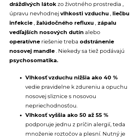
dráždivých látok
zo životného prostredia ,
úpravu nevhodnej
vlhkosti vzduchu
,
liečbu
infekcie
,
žalúdočného refluxu
,
zápalu
vedľajších nosových dutín
alebo
operatívne
riešenie treba
odstránenie
nosovej mandle
. Niekedy sa tiež podávajú
psychosomatika.
Vlhkosť
vzduchu nižšia ako 40 %
vedie pravidelne k zdureniu a opuchu
nosovej sliznice s nosovou
nepriechodnosťou.
Vlhkosť vyššia ako 50 až 55 %
podporuje jednu z príčin alergií, teda
množenie roztočov a plesní. Nutný je