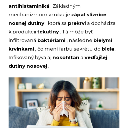
antihistaminiká
. Základným
mechanizmom vzniku je
zápal sliznice
nosnej dutiny
, ktorá sa
prekrví
a dochádza
k produkcii
tekutiny
. Tá môže byť
infiltrovaná
baktériami
, následne
bielymi
krvinkami
, čo mení farbu sekrétu do
biela
.
Infikovaný býva aj
nosohltan
a
vedľajšej
dutiny nosovej
.