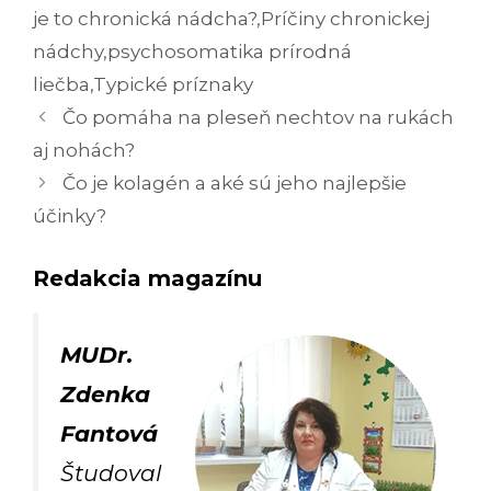
je to chronická nádcha?
,
Príčiny chronickej
nádchy
,
psychosomatika prírodná
liečba
,
Typické príznaky
Navigácia
Čo pomáha na pleseň nechtov na rukách
článkami
aj nohách?
Čo je kolagén a aké sú jeho najlepšie
účinky?
Redakcia magazínu
MUDr.
Zdenka
Fantová
Študoval