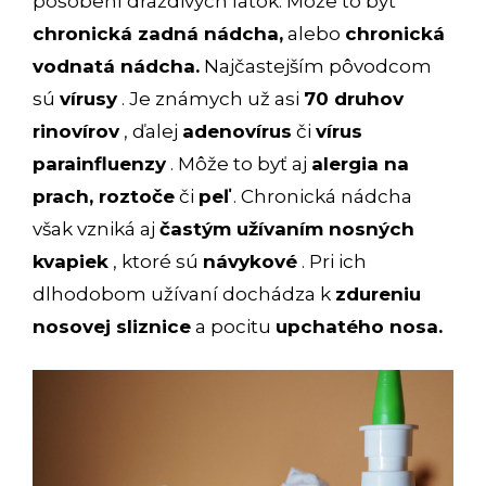
pôsobení dráždivých látok. Môže to byť
chronická zadná nádcha,
alebo
chronická
vodnatá nádcha.
Najčastejším pôvodcom
sú
vírusy
. Je známych už asi
70 druhov
rinovírov
, ďalej
adenovírus
či
vírus
parainfluenzy
. Môže to byť aj
alergia na
prach, roztoče
či
peľ
. Chronická nádcha
však vzniká aj
častým užívaním nosných
kvapiek
, ktoré sú
návykové
. Pri ich
dlhodobom užívaní dochádza k
zdureniu
nosovej sliznice
a pocitu
upchatého nosa.