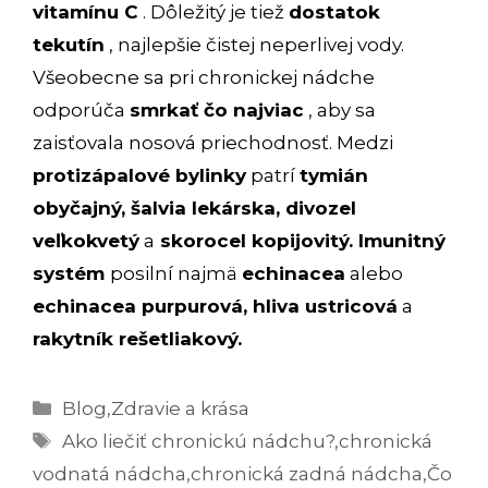
vitamínu C
. Dôležitý je tiež
dostatok
tekutín
, najlepšie čistej neperlivej vody.
Všeobecne sa pri chronickej nádche
odporúča
smrkať čo najviac
, aby sa
zaisťovala nosová priechodnosť. Medzi
protizápalové bylinky
patrí
tymián
obyčajný, šalvia lekárska, divozel
veľkokvetý
a
skorocel kopijovitý. Imunitný
systém
posilní najmä
echinacea
alebo
echinacea purpurová, hliva ustricová
a
rakytník rešetliakový.
Kategórie
Blog
,
Zdravie a krása
Značky
Ako liečiť chronickú nádchu?
,
chronická
vodnatá nádcha
,
chronická zadná nádcha
,
Čo