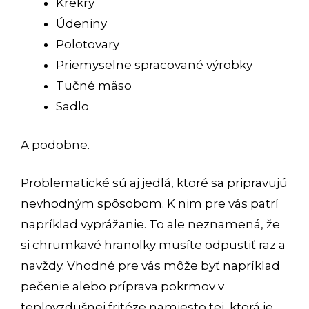
Krekry
Údeniny
Polotovary
Priemyselne spracované výrobky
Tučné mäso
Sadlo
A podobne.
Problematické sú aj jedlá, ktoré sa pripravujú
nevhodným spôsobom. K nim pre vás patrí
napríklad vyprážanie. To ale neznamená, že
si chrumkavé hranolky musíte odpustiť raz a
navždy. Vhodné pre vás môže byť napríklad
pečenie alebo príprava pokrmov v
teplovzdušnej fritéze namiesto tej, ktorá je