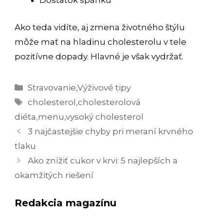
Dostatok spánku
Ako teda vidíte, aj zmena životného štýlu
môže mať na hladinu cholesterolu v tele
pozitívne dopady. Hlavné je však vydržať.
Kategórie
Stravovanie
,
Výživové tipy
Značky
cholesterol
,
cholesterolová
diéta
,
menu
,
vysoký cholesterol
Navigácia
3 najčastejšie chyby pri meraní krvného
článkami
tlaku
Ako znížiť cukor v krvi: 5 najlepších a
okamžitých riešení
Redakcia magazínu