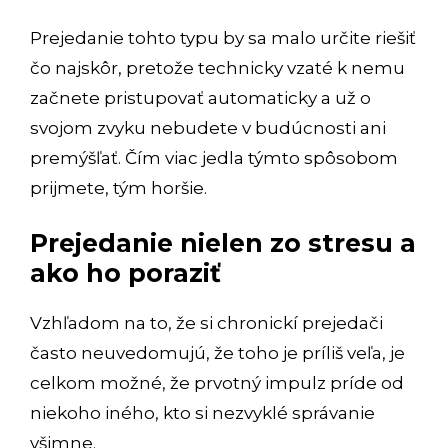
Prejedanie tohto typu by sa malo určite riešiť
čo najskôr, pretože technicky vzaté k nemu
začnete pristupovať automaticky a už o
svojom zvyku nebudete v budúcnosti ani
premýšľať. Čím viac jedla týmto spôsobom
prijmete, tým horšie.
Prejedanie nielen zo stresu a
ako ho poraziť
Vzhľadom na to, že si chronickí prejedači
často neuvedomujú, že toho je príliš veľa, je
celkom možné, že prvotný impulz príde od
niekoho iného, ​​kto si nezvyklé správanie
všimne.