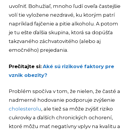
uvoľniť. Bohužiaľ, mnoho ľudí oveľa častejšie
volí tie vyložene nezdravé, ku ktorým patrí
napríklad fajčenie a pitie alkoholu. A potom
je tu ešte ďalšia skupina, ktorá sa dopúšťa
takzvaného záchvatovitého (alebo aj
emočného) prejedania.
Prečítajte si:
Aké sú rizikové faktory pre
vznik obezity?
Problém spočíva v tom, že nielen, že časté a
nadmerné hodovanie podporuje zvýšenie
cholesterolu
, ale tiež sa môže zvýšiť riziko
cukrovky a ďalších chronických ochorení,
ktoré môžu mať negatívny vplyv na kvalitu a