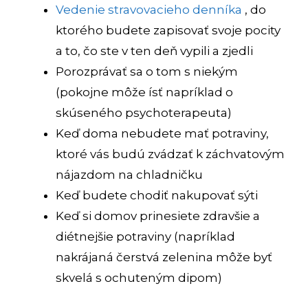
Vedenie stravovacieho denníka
, do
ktorého budete zapisovať svoje pocity
a to, čo ste v ten deň vypili a zjedli
Porozprávať sa o tom s niekým
(pokojne môže ísť napríklad o
skúseného psychoterapeuta)
Keď doma nebudete mať potraviny,
ktoré vás budú zvádzať k záchvatovým
nájazdom na chladničku
Keď budete chodiť nakupovať sýti
Keď si domov prinesiete zdravšie a
diétnejšie potraviny (napríklad
nakrájaná čerstvá zelenina môže byť
skvelá s ochuteným dipom)