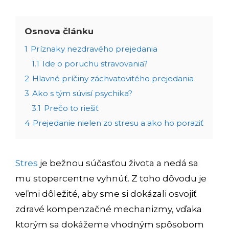
Osnova článku
1
Príznaky nezdravého prejedania
1.1
Ide o poruchu stravovania?
2
Hlavné príčiny záchvatovitého prejedania
3
Ako s tým súvisí psychika?
3.1
Prečo to riešiť
4
Prejedanie nielen zo stresu a ako ho poraziť
Stres
je bežnou súčasťou života a nedá sa
mu stopercentne vyhnúť. Z toho dôvodu je
veľmi dôležité, aby sme si dokázali osvojiť
zdravé kompenzačné mechanizmy, vďaka
ktorým sa dokážeme vhodným spôsobom