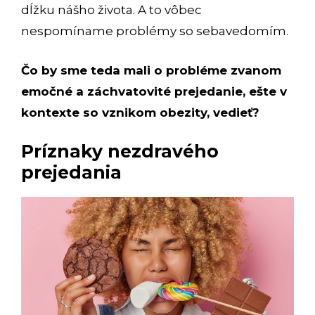
dĺžku nášho života. A to vôbec
nespomíname problémy so sebavedomím.
Čo by sme teda mali o probléme zvanom
emočné a záchvatovité prejedanie, ešte v
kontexte so vznikom obezity, vedieť?
Príznaky nezdravého
prejedania