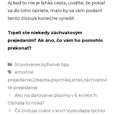
Aj keď to nie je ľahká cesta, uvidíte, že pokiaľ
sa do toho opriete, malo by sa vám podariť
tento zlozvyk konečne vyriešiť.
Trpeli ste niekedy záchvatovým
prejedaním? Ak áno, čo vám ho pomohlo
prekonať?
Kategórie
Stravovanie
,
Výživové tipy
Značky
emočné
prejedanie
,
Obezita
,
psychika
,
stres
,
záchvatovi
té prejedanie
Navigácia
Ako na darovanie plazmy v 6 krokoch:
článkami
Obnáša to riziká?
Čo znižuje cukor v krvi? Vyskúšajte týchto