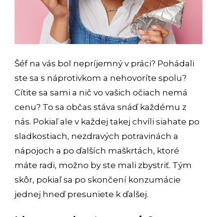
Šéf na vás bol nepríjemný v práci? Pohádali
ste sa s náprotivkom a nehovoríte spolu?
Cítite sa sami a nič vo vašich očiach nemá
cenu? To sa občas stáva snáď každému z
nás. Pokiaľ ale v každej takej chvíli siahate po
sladkostiach, nezdravých potravinách a
nápojoch a po ďalších maškrtách, ktoré
máte radi, možno by ste mali zbystriť. Tým
skôr, pokiaľ sa po skončení konzumácie
jednej hneď presuniete k ďalšej.