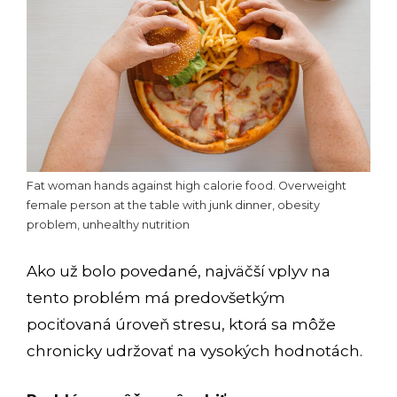
Fat woman hands against high calorie food. Overweight
female person at the table with junk dinner, obesity
problem, unhealthy nutrition
Ako už bolo povedané, najväčší vplyv na
tento problém má predovšetkým
pociťovaná úroveň stresu, ktorá sa môže
chronicky udržovať na vysokých hodnotách.