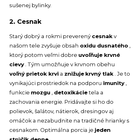
sušenej bylinky.
2. Cesnak
Starý dobrý a rokmi preverený
cesnak
v
našom tele zvyšuje obsah
oxidu dusnatého
,
ktorý potom veľmi dobre
uvoľňuje krvné
cievy
. Tým umožňuje v krvnom obehu
voľný prietok krvi
a
znižuje
krvný tlak
. Je to
vynikajúci prostriedok na podporu
imunity
,
funkcie
mozgu
,
detoxikácie
tela a
zachovania energie. Pridávajte si ho do
polievok, šalátov, nátierok, dresingov aj
omáčok a nezabudnite na tradičné hrianky s
cesnakom. Optimálna porcia je
jeden
strúčik denne
.