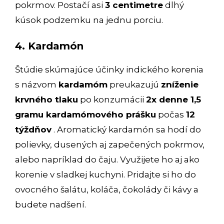
pokrmov. Postačí asi
3 centimetre
dlhý
kúsok podzemku na jednu porciu.
4. Kardamón
Štúdie skúmajúce účinky indického korenia
s názvom
kardamóm
preukazujú
zníženie
krvného tlaku
po konzumácii
2x denne 1,5
gramu kardamómového prášku
počas
12
týždňov
. Aromatický kardamón sa hodí do
polievky, dusených aj zapečených pokrmov,
alebo napríklad do čaju. Využijete ho aj ako
korenie v sladkej kuchyni. Pridajte si ho do
ovocného šalátu, koláča, čokolády či kávy a
budete nadšení.