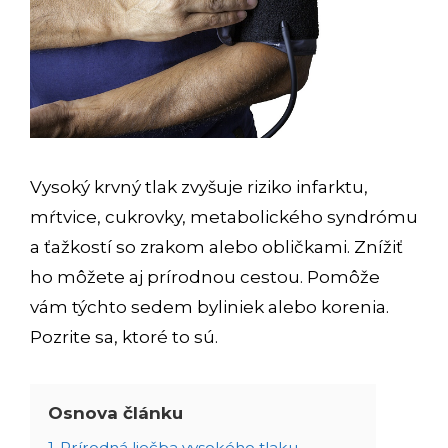
Vysoký krvný tlak zvyšuje riziko infarktu,
mŕtvice, cukrovky, metabolického syndrómu
a ťažkostí so zrakom alebo obličkami. Znížiť
ho môžete aj prírodnou cestou. Pomôže
vám týchto sedem byliniek alebo korenia.
Pozrite sa, ktoré to sú.
Osnova článku
1
Prírodná liečba vysokého tlaku