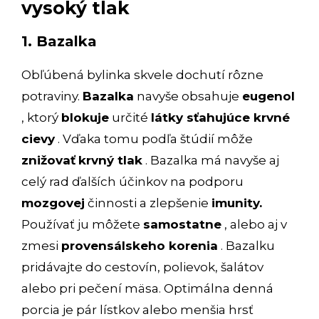
vysoký tlak
1. Bazalka
Obľúbená bylinka skvele dochutí rôzne
potraviny.
Bazalka
navyše obsahuje
eugenol
, ktorý
blokuje
určité
látky sťahujúce krvné
cievy
. Vďaka tomu podľa štúdií môže
znižovať
krvný tlak
. Bazalka má navyše aj
celý rad ďalších účinkov na podporu
mozgovej
činnosti a zlepšenie
imunity.
Používať ju môžete
samostatne
, alebo aj v
zmesi
provensálskeho korenia
. Bazalku
pridávajte do cestovín, polievok, šalátov
alebo pri pečení mäsa. Optimálna denná
porcia je pár lístkov alebo menšia hrsť