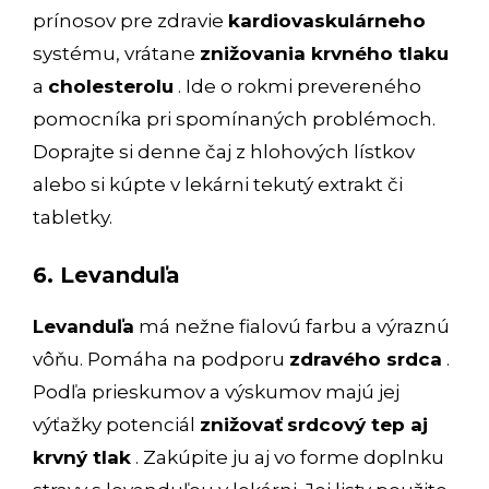
prínosov pre zdravie
kardiovaskulárneho
systému, vrátane
znižovania krvného tlaku
a
cholesterolu
. Ide o rokmi prevereného
pomocníka pri spomínaných problémoch.
Doprajte si denne čaj z hlohových lístkov
alebo si kúpte v lekárni tekutý extrakt či
tabletky.
6. Levanduľa
Levanduľa
má nežne fialovú farbu a výraznú
vôňu. Pomáha na podporu
zdravého srdca
.
Podľa prieskumov a výskumov majú jej
výťažky potenciál
znižovať
srdcový tep aj
krvný tlak
. Zakúpite ju aj vo forme doplnku