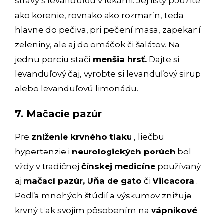
stravy s levanduľou v lekárni. Jej listy použite
ako korenie, rovnako ako rozmarín, teda
hlavne do pečiva, pri pečení mäsa, zapekaní
zeleniny, ale aj do omáčok či šalátov. Na
jednu porciu stačí
menšia hrsť.
Dajte si
levanduľový čaj, vyrobte si levanduľový sirup
alebo levanduľovú limonádu.
7. Mačacie pazúr
Pre
zníženie krvného tlaku
, liečbu
hypertenzie i
neurologických porúch
bol
vždy v tradičnej
čínskej
medicíne
používaný
aj
mačací pazúr, Uňa de gato
či
Vilcacora
.
Podľa mnohých štúdií a výskumov znižuje
krvný tlak svojim pôsobením na
vápnikové