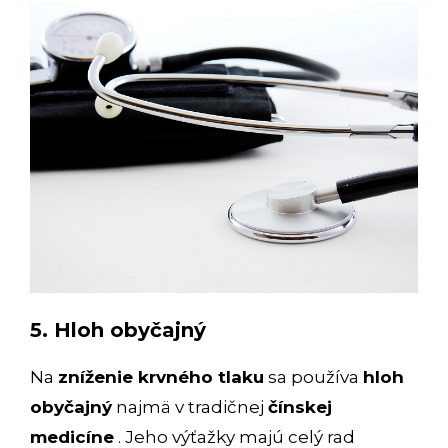
5. Hloh obyčajný
Na
zníženie krvného tlaku
sa používa
hloh
obyčajný
najmä v tradičnej
čínskej
medicíne
. Jeho výťažky majú celý rad