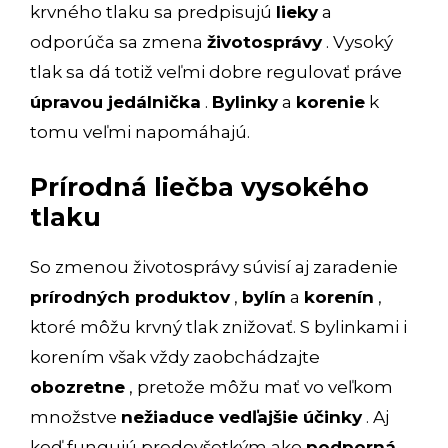
krvného tlaku sa predpisujú
lieky
a
odporúča sa zmena
životosprávy
. Vysoký
tlak sa dá totiž veľmi dobre regulovať práve
úpravou jedálnička
.
Bylinky
a
korenie
k
tomu veľmi napomáhajú.
Prírodná liečba vysokého
tlaku
So zmenou životosprávy súvisí aj zaradenie
prírodných produktov
,
bylín
a
korenín
,
ktoré môžu krvný tlak znižovať. S bylinkami i
korením však vždy zaobchádzajte
obozretne
, pretože môžu mať vo veľkom
množstve
nežiaduce vedľajšie účinky
. Aj
keď fungujú predovšetkým ako
podporná