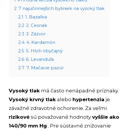
2
7 najúčinnejších byliniek na vysoký tlak
2.1
1. Bazalka
2.2
2. Cesnak
2.3
3. Zázvor
2.4
4. Kardamón
2.5
5. Hloh obyčajný
2.6
6. Levanduľa
2.7
7. Mačacie pazúr
Vysoký tlak
má často nenápadné príznaky.
Vysoký krvný tlak
alebo
hypertenzia
je
závažné zdravotné ochorenie. Za veľmi
rizikové
sú považované hodnoty
vyššie ako
140/90 mm Hg
. Pre sústavné znižovanie