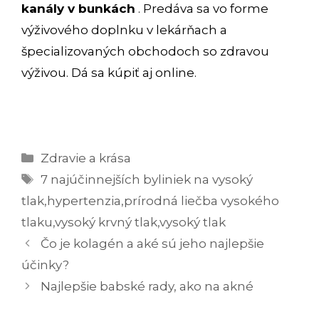
kanály v bunkách
. Predáva sa vo forme
výživového doplnku v lekárňach a
špecializovaných obchodoch so zdravou
výživou. Dá sa kúpiť aj online.
Kategórie
Zdravie a krása
Značky
7 najúčinnejších byliniek na vysoký
tlak
,
hypertenzia
,
prírodná liečba vysokého
tlaku
,
vysoký krvný tlak
,
vysoký tlak
Navigácia
Čo je kolagén a aké sú jeho najlepšie
článkami
účinky?
Najlepšie babské rady, ako na akné