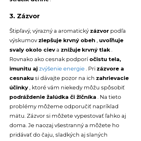
3. Zázvor
Štipľavý, výrazný a aromatický
zázvor
podľa
výskumov
zlepšuje krvný obeh
,
uvoľňuje
svaly okolo ciev
a
znižuje
krvný tlak
.
Rovnako ako cesnak podporí
očistu tela,
imunitu aj
zvýšenie energie
. Pri
zázvore a
cesnaku
si dávajte pozor na ich
zahrievacie
účinky
, ktoré vám niekedy môžu spôsobiť
podráždenie žalúdka či žlčníka
. Na tieto
problémy môžeme odporučiť napríklad
mätu. Zázvor si môžete vypestovať ľahko aj
doma. Je naozaj všestranný a môžete ho
pridávať do čaju, sladkých aj slaných