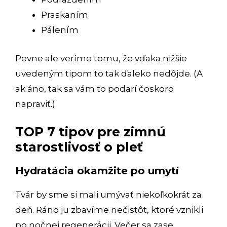
Praskaním
Pálením
Pevne ale veríme tomu, že vďaka nižšie
uvedeným tipom to tak ďaleko nedôjde. (A
ak áno, tak sa vám to podarí čoskoro
napraviť.)
TOP 7 tipov pre zimnú
starostlivosť o pleť
Hydratácia okamžite po umytí
Tvár by sme si mali umývať niekoľkokrát za
deň. Ráno ju zbavíme nečistôt, ktoré vznikli
po nočnej regenerácii. Večer sa zase