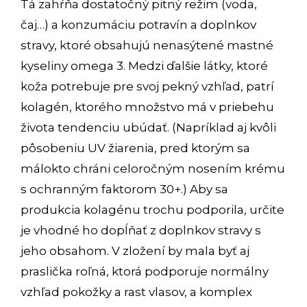
Tá zahŕňa dostatočný pitný režim (voda,
čaj…) a konzumáciu potravín a doplnkov
stravy, ktoré obsahujú nenasýtené mastné
kyseliny omega 3. Medzi ďalšie látky, ktoré
koža potrebuje pre svoj pekný vzhľad, patrí
kolagén, ktorého množstvo má v priebehu
života tendenciu ubúdať. (Napríklad aj kvôli
pôsobeniu UV žiarenia, pred ktorým sa
málokto chráni celoročným nosením krému
s ochranným faktorom 30+.) Aby sa
produkcia kolagénu trochu podporila, určite
je vhodné ho dopĺňať z doplnkov stravy s
jeho obsahom. V zložení by mala byť aj
praslička roľná, ktorá podporuje normálny
vzhľad pokožky a rast vlasov, a komplex