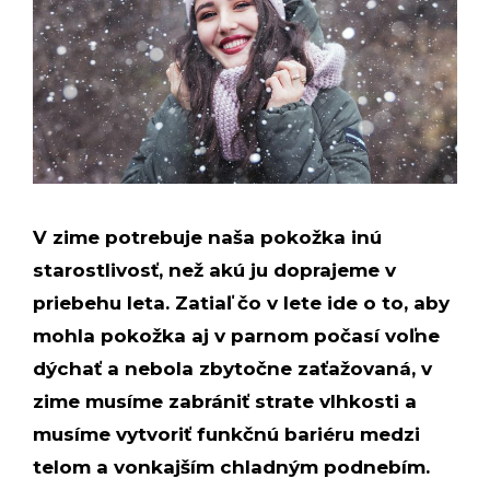
V zime potrebuje naša pokožka inú
starostlivosť, než akú ju doprajeme v
priebehu leta. Zatiaľ čo v lete ide o to, aby
mohla pokožka aj v parnom počasí voľne
dýchať a nebola zbytočne zaťažovaná, v
zime musíme zabrániť strate vlhkosti a
musíme vytvoriť funkčnú bariéru medzi
telom a vonkajším chladným podnebím.