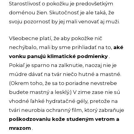
Starostlivosť o pokožku je predovšetkým
doménou žien. Skutočnosť je ale taká, že
svoju pozornosť by jej mali venovať aj muži.
Všeobecne platí, že aby pokožke nič
nechýbalo, mali by sme prihliadať na to,
aké
vonku panujú klimatické podmienky
.
Pokiaľ je sparno na zalknutie, naozaj nie je
múdre dávať na tvár niečo hutné a mastné.
(Okrem toho, že sa to poriadne nevstrebe
budete mastný a lesklý.) V zime zase nie sú
vhodné ľahké hydratačné gély, pretože na
tvári neurobia ochranný film, ktorý zabraňuje
poškodzovaniu kože studeným vetrom a
mrazom
.