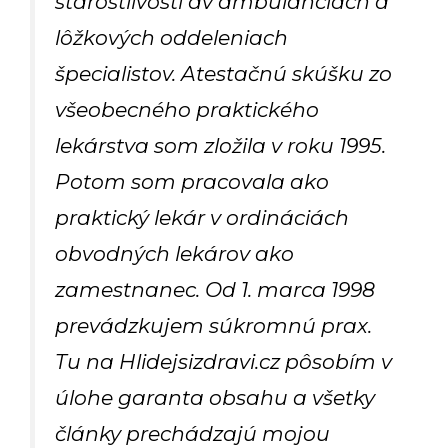
starostlivosti av ambulanciách a
lôžkových oddeleniach
špecialistov. Atestačnú skúšku zo
všeobecného praktického
lekárstva som zložila v roku 1995.
Potom som pracovala ako
praktický lekár v ordináciách
obvodných lekárov ako
zamestnanec. Od 1. marca 1998
prevádzkujem súkromnú prax.
Tu na Hlidejsizdravi.cz pôsobím v
úlohe garanta obsahu a všetky
články prechádzajú mojou