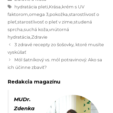
Značky
hydratácia pleti
,
Krása
,
krém s UV
faktorom
,
omega 3
,
pokožka
,
starostlivosť o
pleť
,
starostlivosť o pleť v zime
,
studená
sprcha
,
suchá koža
,
vnútorná
hydratácia
,
Zdravie
Navigácia
3 zdravé recepty zo šošovky, ktoré musíte
článkami
vyskúšať
Mól šatníkový vs. mól potravinový: Ako sa
ich účinne zbaviť?
Redakcia magazínu
MUDr.
Zdenka