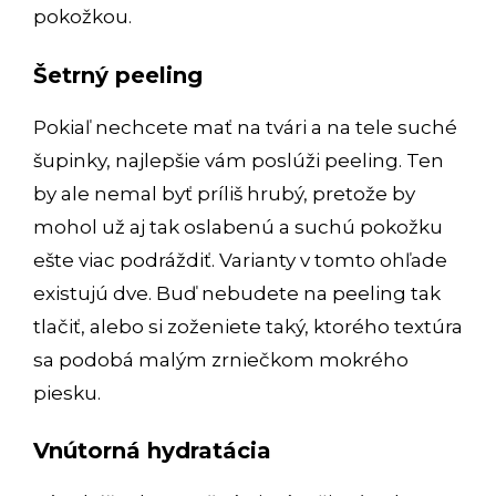
pokožkou.
Šetrný peeling
Pokiaľ nechcete mať na tvári a na tele suché
šupinky, najlepšie vám poslúži peeling. Ten
by ale nemal byť príliš hrubý, pretože by
mohol už aj tak oslabenú a suchú pokožku
ešte viac podráždiť. Varianty v tomto ohľade
existujú dve. Buď nebudete na peeling tak
tlačiť, alebo si zoženiete taký, ktorého textúra
sa podobá malým zrniečkom mokrého
piesku.
Vnútorná hydratácia