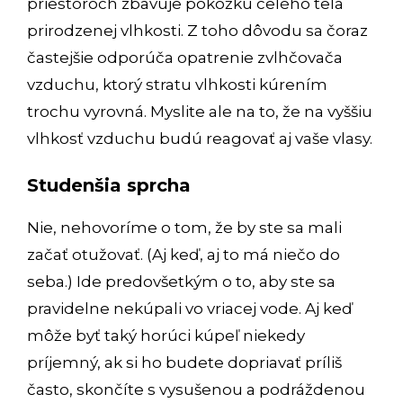
priestoroch zbavuje pokožku celého tela
prirodzenej vlhkosti. Z toho dôvodu sa čoraz
častejšie odporúča opatrenie zvlhčovača
vzduchu, ktorý stratu vlhkosti kúrením
trochu vyrovná. Myslite ale na to, že na vyššiu
vlhkosť vzduchu budú reagovať aj vaše vlasy.
Studenšia sprcha
Nie, nehovoríme o tom, že by ste sa mali
začať otužovať. (Aj keď, aj to má niečo do
seba.) Ide predovšetkým o to, aby ste sa
pravidelne nekúpali vo vriacej vode. Aj keď
môže byť taký horúci kúpeľ niekedy
príjemný, ak si ho budete dopriavať príliš
často, skončíte s vysušenou a podráždenou