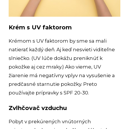
Krém s UV faktorom
Krémom s UV faktorom by sme sa mali
natierať každý deň. Aj keď nesvieti viditeľne
slniečko. (UV lúče dokážu preniknúť k
pokožke aj cez mraky.) Ako vieme, UV
žiarenie má negatívny vplyv na vysušenie a
predčasné starnutie pokožky. Preto
používajte prípravky s SPF 20-30.
Zvlhčovač vzduchu
Pobyt v prekúrených vnútorných