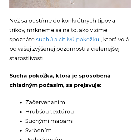
Než sa pustíme do konkrétnych tipov a
trikov, mrkneme sa na to, ako v zime
spoznáte
suchú a citlivú pokožku
, ktorá volá
po vašej zvýšenej pozornosti a cielenejšej
starostlivosti.
Suchá pokožka, ktorá je spôsobená
chladným počasím, sa prejavuje:
Začervenaním
Hrubšou textúrou
Suchými mapami
Svrbením
Podráždením