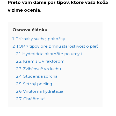
Preto vám dáme pár tipov, ktoré vaša koža
v zime ocenia.
Osnova článku
1
Príznaky suchej pokožky
2
TOP 7 tipov pre zimnú starostlivosť o pleť
2.1
Hydratácia okamžite po umytí
2.2
Krém s UV faktorom
2.3
Zvlhčovač vzduchu
2.4
Studenšia sprcha
2.5
Šetrný peeling
2.6
Vnútorná hydratácia
2.7
Chráňte sa!