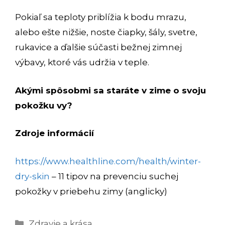
Pokiaľ sa teploty priblížia k bodu mrazu,
alebo ešte nižšie, noste čiapky, šály, svetre,
rukavice a ďalšie súčasti bežnej zimnej
výbavy, ktoré vás udržia v teple.
Akými spôsobmi sa staráte v zime o svoju
pokožku vy?
Zdroje informácií
https://www.healthline.com/health/winter-
dry-skin
– 11 tipov na prevenciu suchej
pokožky v priebehu zimy (anglicky)
Kategórie
Zdravie a krása