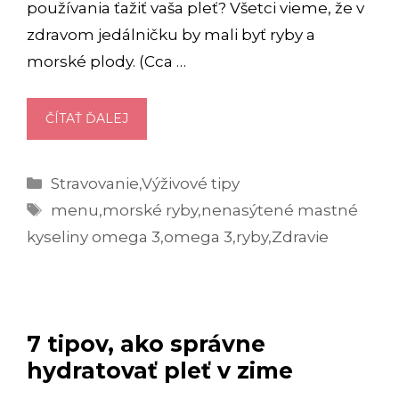
používania ťažiť vaša pleť? Všetci vieme, že v
zdravom jedálničku by mali byť ryby a
morské plody. (Cca …
OMEGA
ČÍTAŤ ĎALEJ
3:
PREČO
Kategórie
Stravovanie
,
Výživové tipy
MAJÚ
Značky
NENAHRADITEĽNÉ
menu
,
morské ryby
,
nenasýtené mastné
ÚČINKY
kyseliny omega 3
,
omega 3
,
ryby
,
Zdravie
NA
ZDRAVIE?
7 tipov, ako správne
hydratovať pleť v zime