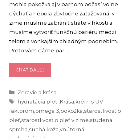
mohla pokožka aj v parnom počasí voľne
dýchať a nebola zbytočne zaťažovaná, v
zime musíme zabrániť strate vlhkosti a
musíme vytvoriť funkčnú bariéru medzi
telom a vonkajším chladným podnebím.
Preto vám dáme pár …
7
ČÍTAŤ ĎALEJ
TIPOV,
AKO
Kategórie
Zdravie a krása
SPRÁVNE
Značky
HYDRATOVAŤ
hydratácia pleti
,
Krása
,
krém s UV
PLEŤ
faktorom
,
omega 3
,
pokožka
,
starostlivosť o
V
pleť
,
starostlivosť o pleť v zime
,
studená
ZIME
sprcha
,
suchá koža
,
vnútorná