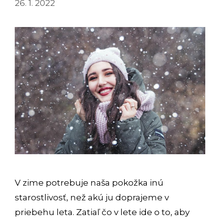
26. 1. 2022
V zime potrebuje naša pokožka inú
starostlivosť, než akú ju doprajeme v
priebehu leta. Zatiaľ čo v lete ide o to, aby