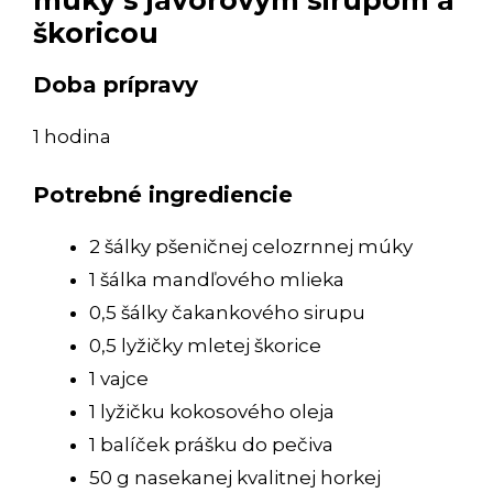
múky s javorovým sirupom a
škoricou
Doba prípravy
1 hodina
Potrebné ingrediencie
2 šálky pšeničnej celozrnnej múky
1 šálka mandľového mlieka
0,5 šálky čakankového sirupu
0,5 lyžičky mletej škorice
1 vajce
1 lyžičku kokosového oleja
1 balíček prášku do pečiva
50 g nasekanej kvalitnej horkej