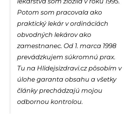
lekárstva som zložila v roku 1995.
Potom som pracovala ako
praktický lekár v ordináciách
obvodných lekárov ako
zamestnanec. Od 1. marca 1998
prevádzkujem súkromnú prax.
Tu na Hlidejsizdravi.cz pôsobím v
úlohe garanta obsahu a všetky
články prechádzajú mojou
odbornou kontrolou.