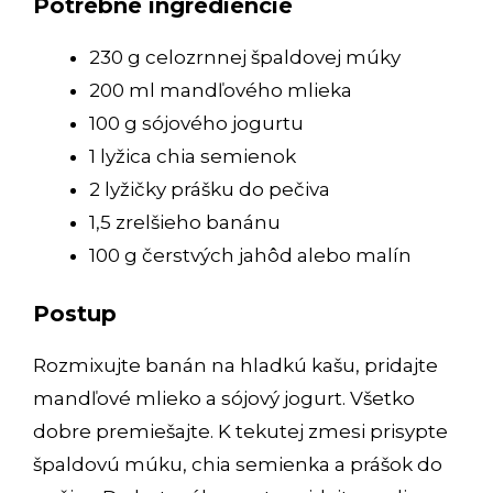
Potrebné ingrediencie
230 g celozrnnej špaldovej múky
200 ml mandľového mlieka
100 g sójového jogurtu
1 lyžica chia semienok
2 lyžičky prášku do pečiva
1,5 zrelšieho banánu
100 g čerstvých jahôd alebo malín
Postup
Rozmixujte banán na hladkú kašu, pridajte
mandľové mlieko a sójový jogurt. Všetko
dobre premiešajte. K tekutej zmesi prisypte
špaldovú múku, chia semienka a prášok do