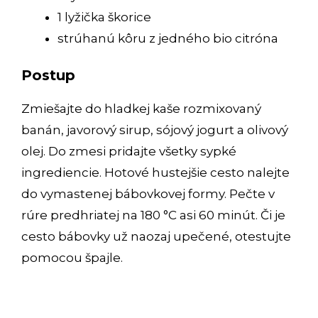
1 lyžička škorice
strúhanú kôru z jedného bio citróna
Postup
Zmiešajte do hladkej kaše rozmixovaný
banán, javorový sirup, sójový jogurt a olivový
olej. Do zmesi pridajte všetky sypké
ingrediencie. Hotové hustejšie cesto nalejte
do vymastenej bábovkovej formy. Pečte v
rúre predhriatej na 180 °C asi 60 minút. Či je
cesto bábovky už naozaj upečené, otestujte
pomocou špajle.