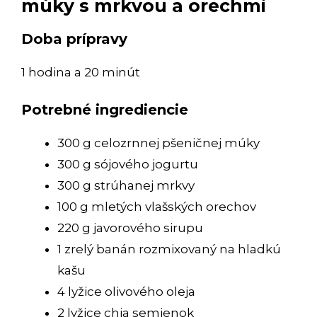
múky s mrkvou a orechmi
Doba prípravy
1 hodina a 20 minút
Potrebné ingrediencie
300 g celozrnnej pšeničnej múky
300 g sójového jogurtu
300 g strúhanej mrkvy
100 g mletých vlašských orechov
220 g javorového sirupu
1 zrelý banán rozmixovaný na hladkú
kašu
4 lyžice olivového oleja
2 lyžice chia semienok