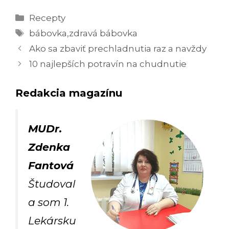
Kategórie
Recepty
Značky
bábovka
,
zdravá bábovka
Navigácia
Ako sa zbaviť prechladnutia raz a navždy
článkami
10 najlepších potravín na chudnutie
Redakcia magazínu
MUDr.
Zdenka
Fantová
Študoval
a som 1.
Lekársku