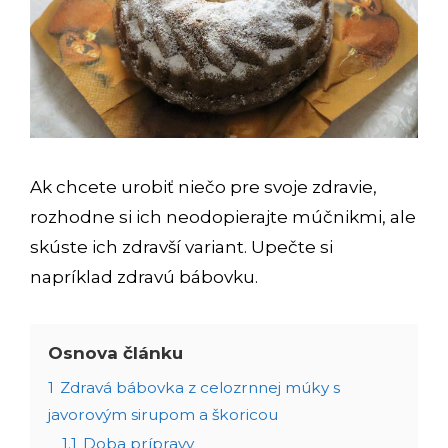
Ak chcete urobiť niečo pre svoje zdravie,
rozhodne si ich neodopierajte múčnikmi, ale
skúste ich zdravší variant. Upečte si
napríklad zdravú bábovku.
Osnova článku
1
Zdravá bábovka z celozrnnej múky s
javorovým sirupom a škoricou
1.1
Doba prípravy