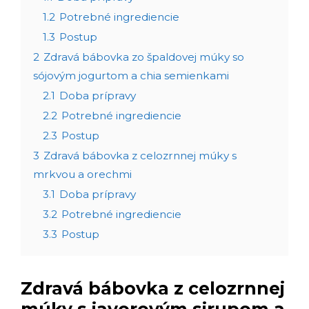
1.2
Potrebné ingrediencie
1.3
Postup
2
Zdravá bábovka zo špaldovej múky so
sójovým jogurtom a chia semienkami
2.1
Doba prípravy
2.2
Potrebné ingrediencie
2.3
Postup
3
Zdravá bábovka z celozrnnej múky s
mrkvou a orechmi
3.1
Doba prípravy
3.2
Potrebné ingrediencie
3.3
Postup
Zdravá bábovka z celozrnnej