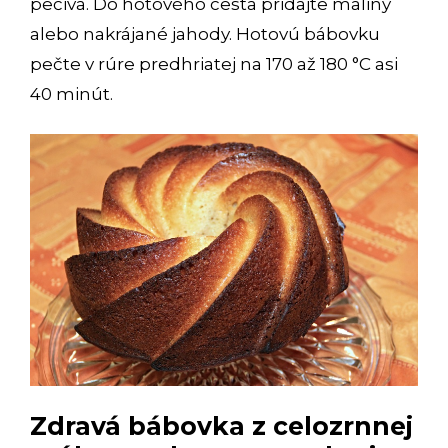
pečiva. Do hotového cesta pridajte maliny
alebo nakrájané jahody. Hotovú bábovku
pečte v rúre predhriatej na 170 až 180 °C asi
40 minút.
Zdravá bábovka z celozrnnej