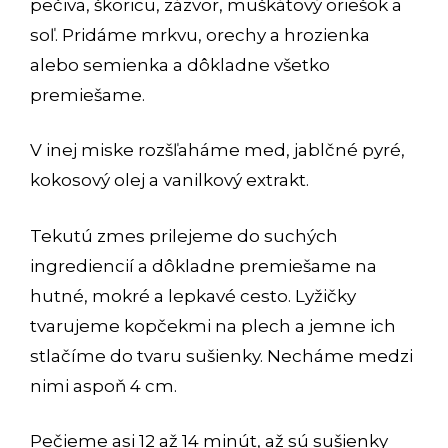
pečiva, škoricu, zázvor, muškátový oriešok a
soľ. Pridáme mrkvu, orechy a hrozienka
alebo semienka a dôkladne všetko
premiešame.
V inej miske rozšľaháme med, jablčné pyré,
kokosový olej a vanilkový extrakt.
Tekutú zmes prilejeme do suchých
ingrediencií a dôkladne premiešame na
hutné, mokré a lepkavé cesto. Lyžičky
tvarujeme kopčekmi na plech a jemne ich
stlačíme do tvaru sušienky. Necháme medzi
nimi aspoň 4 cm.
Pečieme asi 12 až 14 minút, až sú sušienky