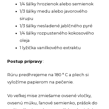
1/4 šálky hrozienok alebo semienok
1/3 šálky medu alebo javorového
sirupu
1/3 šálky nesladené jablčného pyré
1/4 šálky rozpusteného kokosového
oleja
1 lyžička vanilkového extraktu
Postup prípravy
:
Rúru predhrejeme na 180 ° C a plech si
vyložíme papierom na pečenie.
Vo veľkej mise zmiešame ovsené vločky,
ovsenú múku, ľanové semienko, prášok do