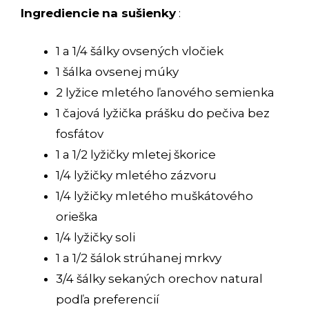
Ingrediencie
na sušienky
:
1 a 1/4 šálky ovsených vločiek
1 šálka ovsenej múky
2 lyžice mletého ľanového semienka
1 čajová lyžička prášku do pečiva bez
fosfátov
1 a 1/2 lyžičky mletej škorice
1/4 lyžičky mletého zázvoru
1/4 lyžičky mletého muškátového
orieška
1/4 lyžičky soli
1 a 1/2 šálok strúhanej mrkvy
3/4 šálky sekaných orechov natural
podľa preferencií