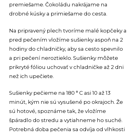
premiešame. Čokoládu nakrájame na
drobné kúsky a primiešame do cesta.
Na pripravený plech tvoríme malé kopčeky a
pred pečením vložíme sušienky aspoň na 2
hodiny do chladničky, aby sa cesto spevnilo
a pri pečení neroztieklo. Sušienky môžete
prikryté fóliou uchovať v chladničke až 2 dni
než ich upečiete.
Sušienky pečieme na 180 ° C asi 10 až 13
minút, kým nie sú vysušené po okrajoch. Že
sú hotové, spoznáme tak, že vložíme
špáradlo do stredu a vytiahneme ho suché.
Potrebná doba pečenia sa odvíja od vlhkosti