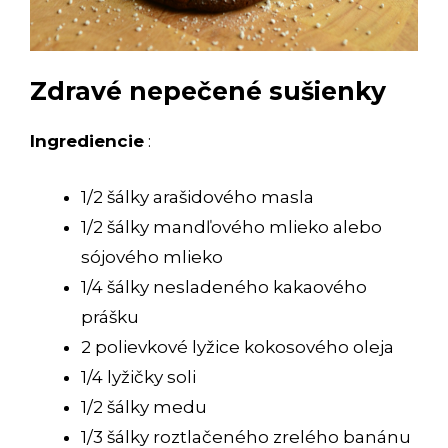
Zdravé nepečené sušienky
Ingrediencie
:
1/2 šálky arašidového masla
1/2 šálky mandľového mlieko alebo
sójového mlieko
1/4 šálky nesladeného kakaového
prášku
2 polievkové lyžice kokosového oleja
1/4 lyžičky soli
1/2 šálky medu
1/3 šálky roztlačeného zrelého banánu