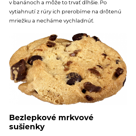
v banánoch a môže to trvať dlhšie. Po
vytiahnutí z rúry ich prerobíme na drôtenú
mriežku a necháme vychladnúť.
Bezlepkové mrkvové
sušienky