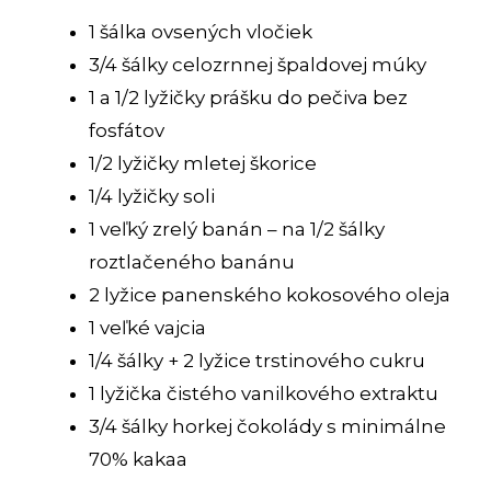
1 šálka ovsených vločiek
3/4 šálky celozrnnej špaldovej múky
1 a 1/2 lyžičky prášku do pečiva bez
fosfátov
1/2 lyžičky mletej škorice
1/4 lyžičky soli
1 veľký zrelý banán – na 1/2 šálky
roztlačeného banánu
2 lyžice panenského kokosového oleja
1 veľké vajcia
1/4 šálky + 2 lyžice trstinového cukru
1 lyžička čistého vanilkového extraktu
3/4 šálky horkej čokolády s minimálne
70% kakaa