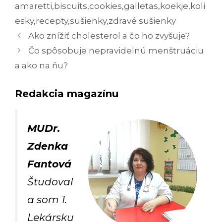
amaretti
,
biscuits
,
cookies
,
galletas
,
koekje
,
koli
esky
,
recepty
,
sušienky
,
zdravé sušienky
Navigácia
Ako znížiť cholesterol a čo ho zvyšuje?
článkami
Čo spôsobuje nepravidelnú menštruáciu
a ako na ňu?
Redakcia magazínu
MUDr.
Zdenka
Fantová
Študoval
a som 1.
Lekársku