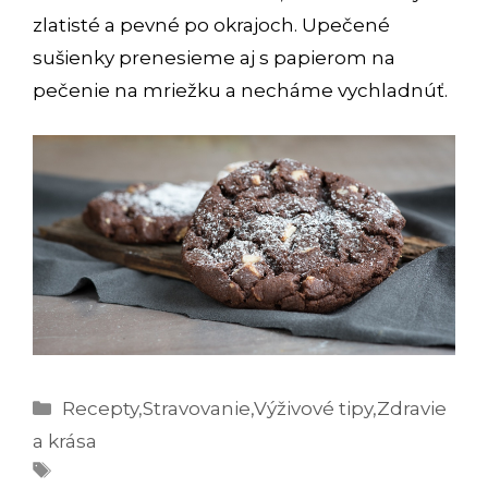
zlatisté a pevné po okrajoch. Upečené
sušienky prenesieme aj s papierom na
pečenie na mriežku a necháme vychladnúť.
Kategórie
Recepty
,
Stravovanie
,
Výživové tipy
,
Zdravie
a krása
Značky