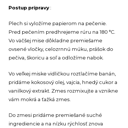
Postup
prípravy
:
Plech si vyložíme papierom na pečenie.
Pred pečením predhrejeme rúru na 180 °C.
Vo väčšej mise dôkladne premiešame
ovsené vločky, celozrnnú múku, prášok do
pečiva, škoricu a soľ a odložíme nabok.
Vo veľkej miske vidličkou roztlačíme banán,
pridáme kokosový olej, vajcia, hnedý cukor a
vanilkový extrakt. Zmes rozmixujte a vznikne
vám mokrá a ťažká zmes.
Do zmesi pridáme premiešané suché
ingrediencie a na nízku rýchlosť znova