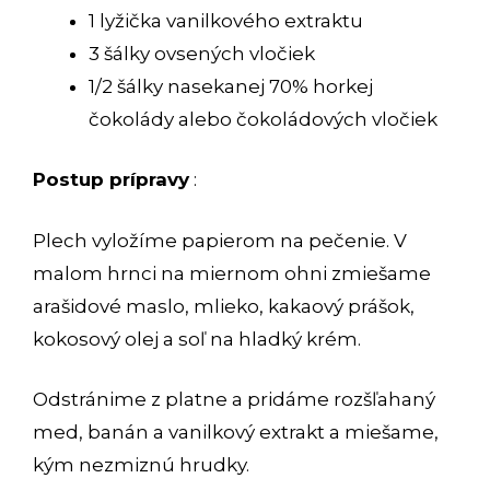
1 lyžička vanilkového extraktu
3 šálky ovsených vločiek
1/2 šálky nasekanej 70% horkej
čokolády alebo čokoládových vločiek
Postup prípravy
:
Plech vyložíme papierom na pečenie. V
malom hrnci na miernom ohni zmiešame
arašidové maslo, mlieko, kakaový prášok,
kokosový olej a soľ na hladký krém.
Odstránime z platne a pridáme rozšľahaný
med, banán a vanilkový extrakt a miešame,
kým nezmiznú hrudky.