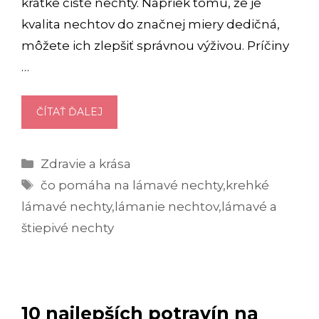
krátke čisté nechty. Napriek tomu, že je
kvalita nechtov do značnej miery dedičná,
môžete ich zlepšiť správnou výživou. Príčiny
…
LÁMAVÉ
ČÍTAŤ ĎALEJ
NECHTY
–
Kategórie
Zdravie a krása
PREČO
Značky
SA
čo pomáha na lámavé nechty
,
krehké
LÁMU
lámavé nechty
,
lámanie nechtov
,
lámavé a
A
štiepivé nechty
ČO
POMÔŽE?
10 najlepších potravín na