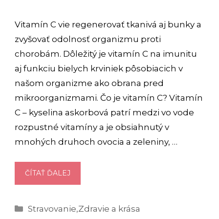
Vitamín C vie regenerovať tkanivá aj bunky a
zvyšovať odolnosť organizmu proti
chorobám. Dôležitý je vitamín C na imunitu
aj funkciu bielych krviniek pôsobiacich v
našom organizme ako obrana pred
mikroorganizmami. Čo je vitamín C? Vitamín
C – kyselina askorbová patrí medzi vo vode
rozpustné vitamíny a je obsiahnutý v
mnohých druhoch ovocia a zeleniny, …
VITAMÍN
ČÍTAŤ ĎALEJ
C
A
Kategórie
Stravovanie
,
Zdravie a krása
JEHO