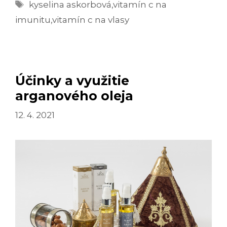
Značky
10
kyselina askorbová
,
vitamín c na
ÚČINKOV
imunitu
,
vitamín c na vlasy
NA
NAŠE
ZDRAVIE
Účinky a využitie
arganového oleja
12. 4. 2021