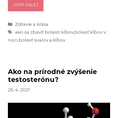
BOLESŤ
ČÍTAŤ ĎALEJ
KĹBOV:
PREČO
Kategórie
Zdravie a krása
K
Značky
NEJ
ako sa zbaviť bolesti kĺbov
,
bolesť kĺbov v
DOCHÁDZA
noci
,
bolesť svalov a kĺbov
A
AKO
JU
RIEŠIŤ
Ako na prírodné zvýšenie
testosterónu?
26. 4. 2021