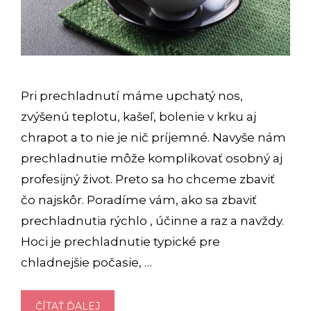
Pri prechladnutí máme upchatý nos,
zvýšenú teplotu, kašeľ, bolenie v krku aj
chrapot a to nie je nič príjemné. Navyše nám
prechladnutie môže komplikovať osobný aj
profesijný život. Preto sa ho chceme zbaviť
čo najskôr. Poradíme vám, ako sa zbaviť
prechladnutia rýchlo , účinne a raz a navždy.
Hoci je prechladnutie typické pre
chladnejšie počasie, …
AKO
ČÍTAŤ ĎALEJ