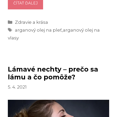
ÚČINKY
ČÍTAŤ ĎALEJ
A
VYUŽITIE
Kategórie
Zdravie a krása
ARGANOVÉHO
Značky
OLEJA
arganový olej na pleť
,
arganový olej na
vlasy
Lámavé nechty – prečo sa
lámu a čo pomôže?
5. 4. 2021