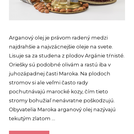
Arganový olej je právom radený medzi
najdrahšie a najvzácnejšie oleje na svete.
Lisuje sa za studena z plodov Argánie tŕnisté.
Oriešky sú podobné olivám a rastú iba v
juhozápadnej časti Maroka. Na plodoch
stromov si ale veľmi často rady
pochutnávajú marocké kozy, čím tieto
stromy bohužiaľ nenávratne poškodzujú.
Obyvatelia Maroka arganový olej nazývajú
tekutým zlatom …