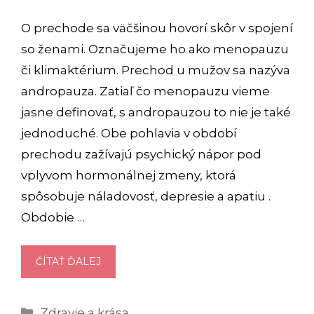
O prechode sa väčšinou hovorí skôr v spojení
so ženami. Označujeme ho ako menopauzu
či klimaktérium. Prechod u mužov sa nazýva
andropauza. Zatiaľ čo menopauzu vieme
jasne definovať, s andropauzou to nie je také
jednoduché. Obe pohlavia v období
prechodu zažívajú psychický nápor pod
vplyvom hormonálnej zmeny, ktorá
spôsobuje náladovosť, depresie a apatiu .
Obdobie …
PRECHOD
ČÍTAŤ ĎALEJ
U
MUŽOV
Kategórie
Zdravie a krása
(ANDROPAUZA):