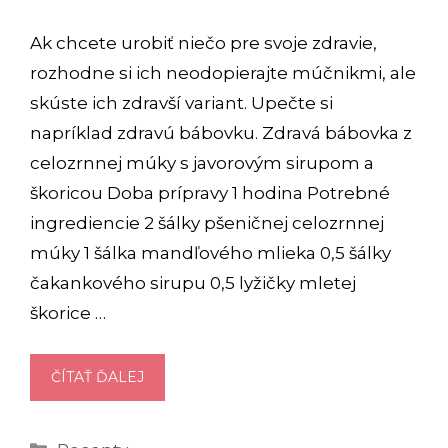
Ak chcete urobiť niečo pre svoje zdravie,
rozhodne si ich neodopierajte múčnikmi, ale
skúste ich zdravší variant. Upečte si
napríklad zdravú bábovku. Zdravá bábovka z
celozrnnej múky s javorovým sirupom a
škoricou Doba prípravy 1 hodina Potrebné
ingrediencie 2 šálky pšeničnej celozrnnej
múky 1 šálka mandľového mlieka 0,5 šálky
čakankového sirupu 0,5 lyžičky mletej
škorice …
RECEPT
ČÍTAŤ ĎALEJ
NA
ZDRAVÚ
Kategórie