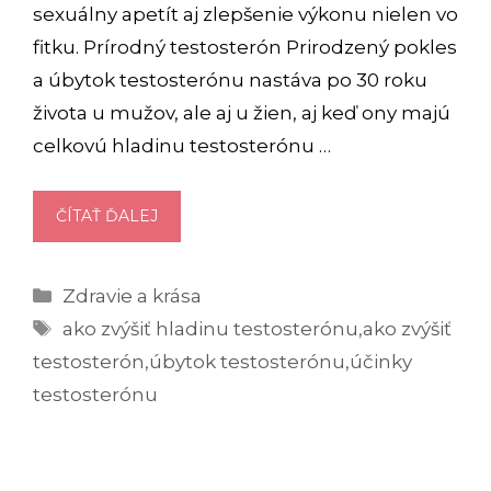
sexuálny apetít aj zlepšenie výkonu nielen vo
fitku. Prírodný testosterón Prirodzený pokles
a úbytok testosterónu nastáva po 30 roku
života u mužov, ale aj u žien, aj keď ony majú
celkovú hladinu testosterónu …
AKO
ČÍTAŤ ĎALEJ
NA
PRÍRODNÉ
Kategórie
Zdravie a krása
ZVÝŠENIE
Značky
TESTOSTERÓNU?
ako zvýšiť hladinu testosterónu
,
ako zvýšiť
testosterón
,
úbytok testosterónu
,
účinky
testosterónu