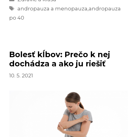
Značky
VŠETKO
andropauza a menopauza
,
andropauza
ČO
po 40
O
ŇOM
POTREBUJETE
VEDIEŤ
Bolesť kĺbov: Prečo k nej
dochádza a ako ju riešiť
10. 5. 2021