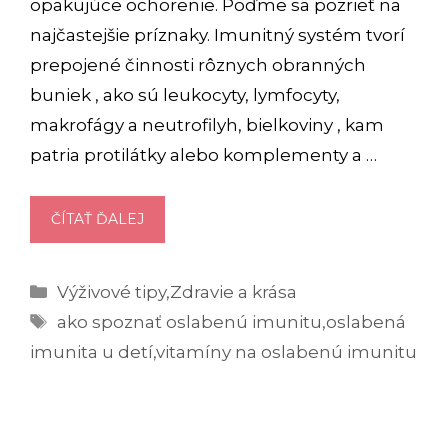
opakujúce ochorenie. Poďme sa pozrieť na
najčastejšie príznaky. Imunitný systém tvorí
prepojené činnosti rôznych obranných
buniek , ako sú leukocyty, lymfocyty,
makrofágy a neutrofilyh, bielkoviny , kam
patria protilátky alebo komplementy a …
OSLABENÁ
ČÍTAŤ ĎALEJ
IMUNITA:
POZNÁTE
Kategórie
Výživové tipy
,
Zdravie a krása
NAJČASTEJŠIE
Značky
PRÍZNAKY?
ako spoznať oslabenú imunitu
,
oslabená
imunita u detí
,
vitamíny na oslabenú imunitu