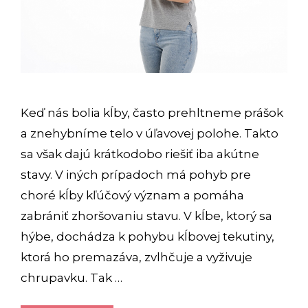
Keď nás bolia kĺby, často prehltneme prášok
a znehybníme telo v úľavovej polohe. Takto
sa však dajú krátkodobo riešiť iba akútne
stavy. V iných prípadoch má pohyb pre
choré kĺby kľúčový význam a pomáha
zabrániť zhoršovaniu stavu. V kĺbe, ktorý sa
hýbe, dochádza k pohybu kĺbovej tekutiny,
ktorá ho premazáva, zvlhčuje a vyživuje
chrupavku. Tak …