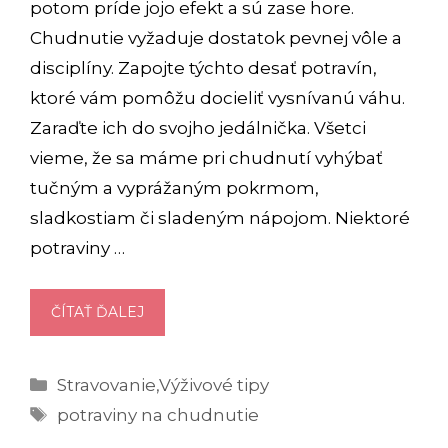
potom príde jojo efekt a sú zase hore.
Chudnutie vyžaduje dostatok pevnej vôle a
disciplíny. Zapojte týchto desať potravín,
ktoré vám pomôžu docieliť vysnívanú váhu.
Zaraďte ich do svojho jedálnička. Všetci
vieme, že sa máme pri chudnutí vyhýbať
tučným a vyprážaným pokrmom,
sladkostiam či sladeným nápojom. Niektoré
potraviny …
10
ČÍTAŤ ĎALEJ
NAJLEPŠÍCH
POTRAVÍN
Kategórie
Stravovanie
,
Výživové tipy
NA
Značky
CHUDNUTIE
potraviny na chudnutie