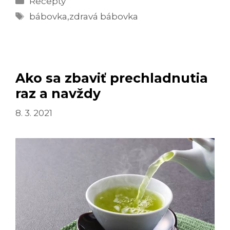
Recepty
BÁBOVKU
Značky
bábovka
,
zdravá bábovka
Ako sa zbaviť prechladnutia
raz a navždy
8. 3. 2021