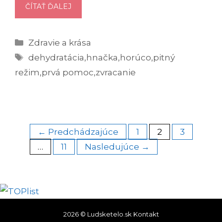
LETNÁ
ČÍTAŤ ĎALEJ
DEHYDRATÁCIA:
ČO
Kategórie
Zdravie a krása
ROBIŤ
Značky
A
dehydratácia
,
hnačka
,
horúco
,
pitný
KEDY
režim
,
prvá pomoc
,
zvracanie
VYHĽADAŤ
POMOC
Navigácia
← Predchádzajúce
1
2
3
článkami
…
11
Nasledujúce →
2026 © Ludsketelo.sk
Kontakt