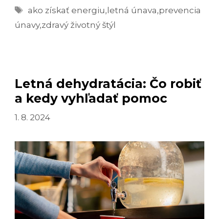
Značky
TIPY
ako získať energiu
,
letná únava
,
prevencia
A
únavy
,
zdravý životný štýl
TRIKY
PRE
VIAC
ENERGIE
Letná dehydratácia: Čo robiť
a kedy vyhľadať pomoc
1. 8. 2024