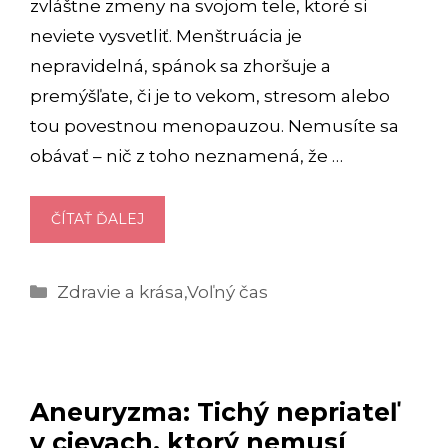
zvláštne zmeny na svojom tele, ktoré si
neviete vysvetliť. Menštruácia je
nepravidelná, spánok sa zhoršuje a
premýšľate, či je to vekom, stresom alebo
tou povestnou menopauzou. Nemusíte sa
obávať – nič z toho neznamená, že …
MENOPAUZA:
ČÍTAŤ ĎALEJ
PRÍZNAKY
A
Kategórie
Zdravie a krása
,
Voľný čas
TIPY,
AKO
SI
S
ŇOU
Aneuryzma: Tichý nepriateľ
PORADIŤ,
v cievach, ktorý nemusí
ABY