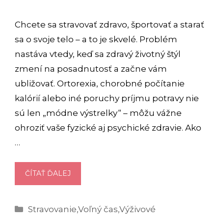
Chcete sa stravovať zdravo, športovať a starať
sa o svoje telo – a to je skvelé. Problém
nastáva vtedy, keď sa zdravý životný štýl
zmení na posadnutosť a začne vám
ubližovať. Ortorexia, chorobné počítanie
kalórií alebo iné poruchy príjmu potravy nie
sú len „módne výstrelky“ – môžu vážne
ohroziť vaše fyzické aj psychické zdravie. Ako
…
ZDRAVO
ČÍTAŤ ĎALEJ
NA
HRANE:
Kategórie
Stravovanie
,
Voľný čas
,
Výživové
ORTOREXIA,