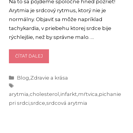
Na to sa pôjdeme spoločne hneď pozrieť!
Arytmia je srdcový rytmus, ktorý nie je
normálny. Objaviť sa môže napríklad
tachykardia, v priebehu ktorej srdce bije
rýchlejšie, než by správne malo. …
SRDCOVÁ
ČÍTAŤ ĎALEJ
ARYTMIA:
AKÉ
Kategórie
Blog
,
Zdravie a krása
SÚ
Značky
PRÍZNAKY
A
arytmia
,
cholesterol
,
infarkt
,
mŕtvica
,
pichanie
PRÍČINY?
pri srdci
,
srdce
,
srdcová arytmia