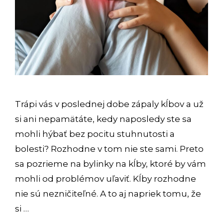
Trápi vás v poslednej dobe zápaly kĺbov a už
si ani nepamätáte, kedy naposledy ste sa
mohli hýbať bez pocitu stuhnutosti a
bolesti? Rozhodne v tom nie ste sami. Preto
sa pozrieme na bylinky na kĺby, ktoré by vám
mohli od problémov uľaviť. Kĺby rozhodne
nie sú nezničiteľné. A to aj napriek tomu, že
si …