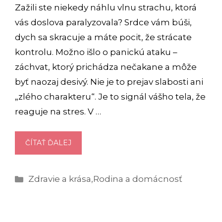
Zažili ste niekedy náhlu vlnu strachu, ktorá
vás doslova paralyzovala? Srdce vám búši,
dych sa skracuje a máte pocit, že strácate
kontrolu. Možno išlo o panickú ataku –
záchvat, ktorý prichádza nečakane a môže
byť naozaj desivý. Nie je to prejav slabosti ani
„zlého charakteru“. Je to signál vášho tela, že
reaguje na stres. V …
PANICKÁ
ČÍTAŤ ĎALEJ
ATAKA:
KEĎ
Kategórie
Zdravie a krása
,
Rodina a domácnosť
ÚZKOSŤ
PRERASTIE
DO
OBÁV