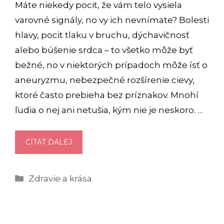
Máte niekedy pocit, že vám telo vysiela
varovné signály, no vy ich nevnímate? Bolesti
hlavy, pocit tlaku v bruchu, dýchavičnosť
alebo búšenie srdca – to všetko môže byť
bežné, no v niektorých prípadoch môže ísť o
aneuryzmu, nebezpečné rozšírenie cievy,
ktoré často prebieha bez príznakov. Mnohí
ľudia o nej ani netušia, kým nie je neskoro. …
ANEURYZMA:
ČÍTAŤ ĎALEJ
TICHÝ
NEPRIATEĽ
Kategórie
Zdravie a krása
V
CIEVACH,
KTORÝ
NEMUSÍ