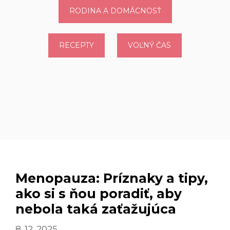
RODINA A DOMÁCNOSŤ
RECEPTY
VOĽNÝ ČAS
Menopauza: Príznaky a tipy,
ako si s ňou poradiť, aby
nebola taká zaťažujúca
8. 12. 2025