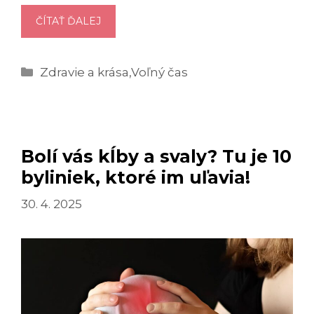
ZLOŽENIE
ČÍTAŤ ĎALEJ
KĹBOVEJ
VÝŽIVY
Kategórie
Zdravie a krása
,
Voľný čas
ROZHODUJE
O
ÚSPECHU
PRI
ZLEPŠENÍ
Bolí vás kĺby a svaly? Tu je 10
STAVU
byliniek, ktoré im uľavia!
KĹBOV:
NA
30. 4. 2025
ČO
SA
ZAMERAŤ?