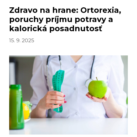
O
Zdravo na hrane: Ortorexia,
ŽIVOT
poruchy príjmu potravy a
kalorická posadnutosť
15. 9. 2025