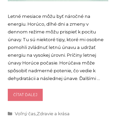
Letné mesiace môžu byť náročné na
energiu. Horúco, dlhé dni a zmeny v
dennom režime môžu prispieť k pocitu
únavy. Tu sú niektoré tipy, ktoré mi osobne
pomohli zvládnuť letnú únavu a udržať
energiu na vysokej úrovni. Príčiny letnej
únavy Horúce počasie. Horúčava môže
spôsobiť nadmerné potenie, čo vedie k
dehydratácii a následnej únave. Ďalšími …
AKO
ČÍTAŤ ĎALEJ
ZVLÁDNUŤ
LETNÚ
Kategórie
Voľný čas
,
Zdravie a krása
ÚNAVU: