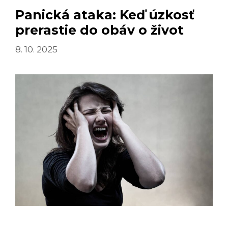
BOLIEŤ.
Panická ataka: Keď úzkosť
NAPRIEK
prerastie do obáv o život
TOMU
OHROZUJE
8. 10. 2025
ŽIVOT