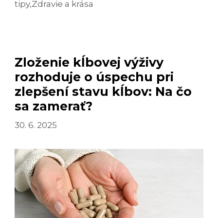
PORUCHY
tipy
,
Zdravie a krása
PRÍJMU
POTRAVY
A
KALORICKÁ
Zloženie kĺbovej výživy
POSADNUTOSŤ
rozhoduje o úspechu pri
zlepšení stavu kĺbov: Na čo
sa zamerať?
30. 6. 2025