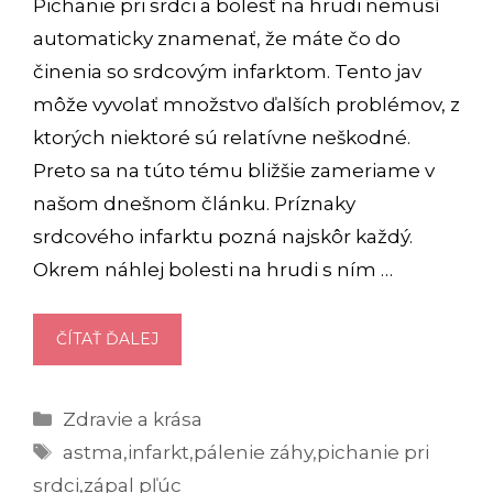
Pichanie pri srdci a bolesť na hrudi nemusí
automaticky znamenať, že máte čo do
činenia so srdcovým infarktom. Tento jav
môže vyvolať množstvo ďalších problémov, z
ktorých niektoré sú relatívne neškodné.
Preto sa na túto tému bližšie zameriame v
našom dnešnom článku. Príznaky
srdcového infarktu pozná najskôr každý.
Okrem náhlej bolesti na hrudi s ním …
PICHANIE
ČÍTAŤ ĎALEJ
PRI
SRDCI
Kategórie
Zdravie a krása
NEMUSÍ
Značky
BYŤ
astma
,
infarkt
,
pálenie záhy
,
pichanie pri
IBA
srdci
,
zápal pľúc