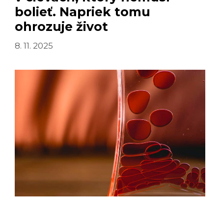
bolieť. Napriek tomu
NEBOLA
TAKÁ
ohrozuje život
ZAŤAŽUJÚCA
8. 11. 2025