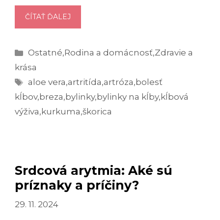
BOLÍ
ČÍTAŤ ĎALEJ
VÁS
KĹBY
Kategórie
Ostatné
,
Rodina a domácnosť
,
Zdravie a
A
SVALY?
krása
TU
Značky
aloe vera
,
artritída
,
artróza
,
bolesť
JE
kĺbov
,
breza
,
bylinky
,
bylinky na kĺby
,
kĺbová
10
výživa
,
kurkuma
,
škorica
BYLINIEK,
KTORÉ
IM
UĽAVIA!
Srdcová arytmia: Aké sú
príznaky a príčiny?
29. 11. 2024